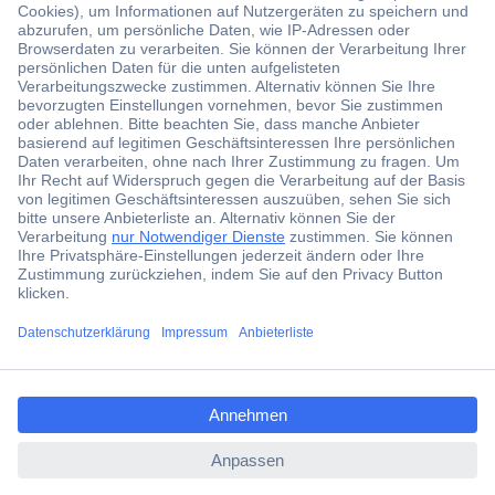
Der Conrad Newsletter
Jetzt anmelden und exklusive Aktionen,
aktuelle News und Angebote immer zuerst
erhalten.
Jetzt anmelden
Filialen
Versandkostenfrei ab 100,00 € zzgl. MwSt. **
ccp.user.init.failed.titl
Angebotsservice
e
Beschaffungsservice
ccp.user.init.failed
Für Geschäftskunden