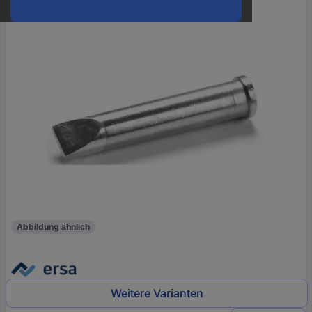
oder
eine
Hst.-
Teile-
Nr.
ein
Abbildung ähnlich
Weitere Varianten