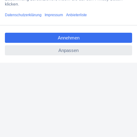
Versandkostenfrei ab 100,00 € zzgl. MwSt. **
Angebotsservice
ccp.user.init.failed.titl
Beschaffungsservice
e
ccp.user.init.failed
Für Geschäftskunden
E-Procurement
Open Catalog Interface (OCI)
Conrad Smart Procure (CSP)
Für Verkäufer
Für Affiliate