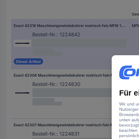
Gew
Exact 42318 Maschinengewindebohrer metrisch fein Mf16 1.5 mm Rechtsschneidend DIN 374 HSS-E Form B 1 St.
Mf1
Bestell-Nr.:
1224842
Dieser Artikel
Exact 42306 Maschinengewindebohrer metrisch fein Mf6 0.75 mm Rechtsschneidend DIN 374 HSS-E Form B 1 St.
Mf6
Bestell-Nr.:
1224830
Exact 42307 Maschinengewindebohrer metrisch fein Mf8 0.75 mm Rechtsschneidend DIN 374 HSS-E Form B 1 St.
Mf8
Bestell-Nr.:
1224831