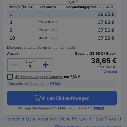
100,00 €
Menge (Stück)
Ersparnis
Verpackungspreis
(zzgl. MwSt.)
1
38,65 €
-
3
37,83 €
2% = 0,82 €
5
37,56 €
3% = 1,09 €
10
37,29 €
4% = 1,36 €
Mengenrabatte variieren je nach Verkäufer
Anzahl
Gesamt (38,65 € / Stück)
38,65 €
Stück
zzgl. MwSt.
Versand
48 Monate Langzeit-Garantie
nur 7,50 €
Kostenfreier Versand mit
In den Einkaufswagen
14 Tage Rückgaberecht inklusive (30 Tage mit
)
Hersteller bzw. verantwortliche Person für das Produkt