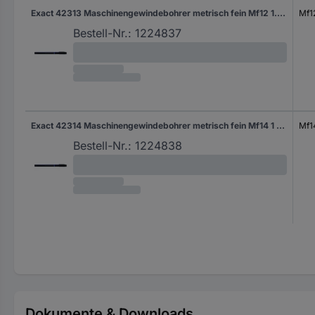
Exact 42313 Maschinengewindebohrer metrisch fein Mf12 1.5 mm Rechtsschneidend DIN 374 HSS-E Form B 1 St.
Mf1
Bestell-Nr.:
1224837
Exact 42314 Maschinengewindebohrer metrisch fein Mf14 1 mm Rechtsschneidend DIN 374 HSS-E Form B 1 St.
Mf1
Bestell-Nr.:
1224838
Dokumente & Downloads