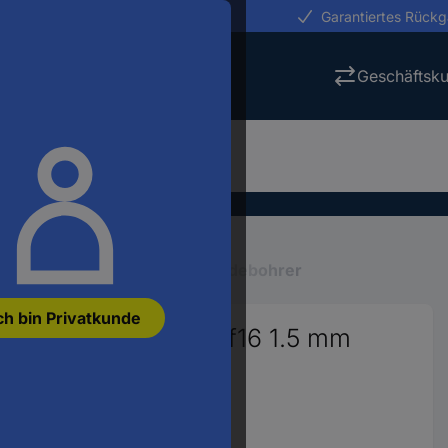
erungen in 24h
Garantiertes Rück
Geschäftsk
Gewindeschneider
Gewindebohrer
ch bin Privatkunde
er metrisch fein Mf16 1.5 mm
orm B 1 St.