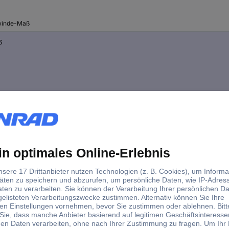
inde-Maß
6