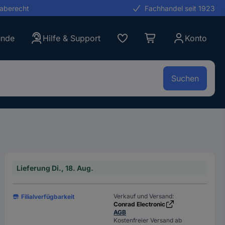
gaberecht
Fachhandel seit 1923
unde
Hilfe & Support
Konto
Suchen
Lieferung Di., 18. Aug.
Verkauf und Versand:
Filialverfügbarkeit
Conrad Electronic
AGB
Kostenfreier Versand ab