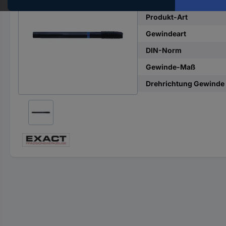
Hst.-
Teile-
Produkt-Art
Nr.
Gewindeart
ein
DIN-Norm
Gewinde-Maß
Drehrichtung Gewinde