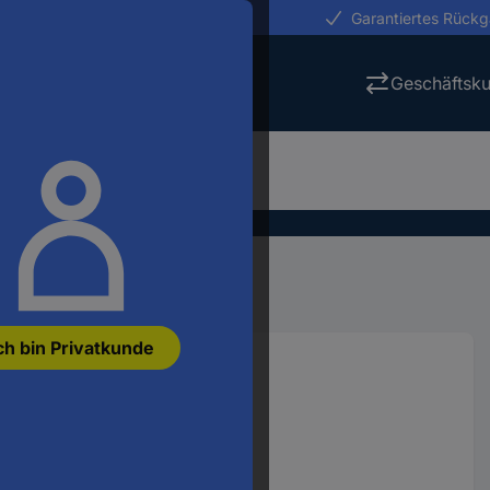
erungen in 24h
Garantiertes Rück
Geschäftsk
ich & Aquaristik
Teichbau
ch bin Privatkunde
0 mm x 560 mm 1 St.