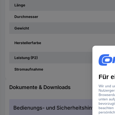
Länge
Durchmesser
Gewicht
Herstellerfarbe
Leistung (P2)
Stromaufnahme
Dokumente & Downloads
Bedienungs- und Sicherheitshinweise