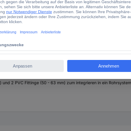
2984 Teichheizung (Ø x L) 170 mm x 560 mm 1 St.
öglichkeit, die Wassertemperatur Ihres Teiches das ganze Jahr über
en Teich gesund über den Winter zu bringen, ist es wichtig, die Was
assertemperatur. Der elektrische Teichheizer mit Regelthermostat w
benötigen Sie, je nach gewünschter Wassertemperatur, eine Leistung 
 und 2 PVC Fittinge (50 - 63 mm) zum integrieren in ein Rohrsystem