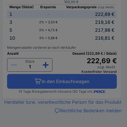
100,00 €
Menge (Stück)
Ersparnis
Verpackungspreis
(zzgl. MwSt.)
1
222,69 €
-
3
219,16 €
2% = 3,53 €
5
217,98 €
2% = 4,71 €
10
216,81 €
3% = 5,88 €
Mengenrabatte variieren je nach Verkäufer
Anzahl
Gesamt (222,69 € / Stück)
222,69 €
Stück
zzgl. MwSt.
Kostenfreier Versand
In den Einkaufswagen
14 Tage Rückgaberecht inklusive (30 Tage mit
)
Hersteller bzw. verantwortliche Person für das Produkt
Rechtliche Bedenken melden