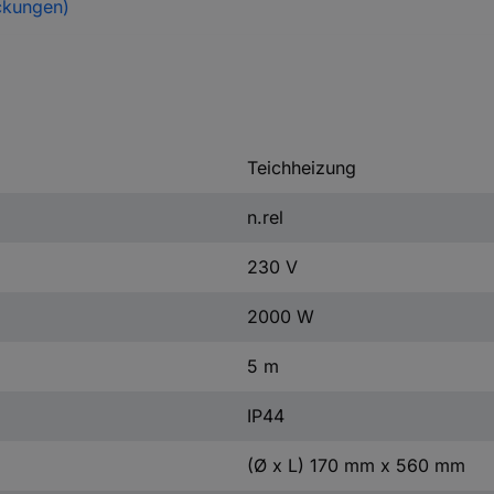
ckungen)
Teichheizung
n.rel
230 V
2000 W
5 m
IP44
(Ø x L) 170 mm x 560 mm