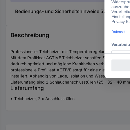
Bedienungs- und Sicherheitshinweise 520491 FIAP 
Beschreibung
Professioneller Teichheizer mit Temperaturregelung.
Mit dem ProfiHeat ACTIVE Teichheizer schaffen Sie sich die M
dadurch optimiert und mögliche Krankheiten verhindert. Um Ihr
professionelle ProfiHeat ACTIVE sorgt für eine gleichmäßige W
installiert. Abhängig von Lage, Isolation und Wasserqualität 
Lieferumfang sind 2 Schlauchanschlusstüllen (25 - 32 - 40 mm)
Lieferumfang
Teichheizer, 2 x Anschlusstüllen