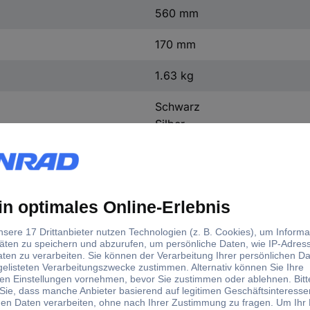
560 mm
170 mm
1.63 kg
Schwarz
Silber
2000 W
2000 W