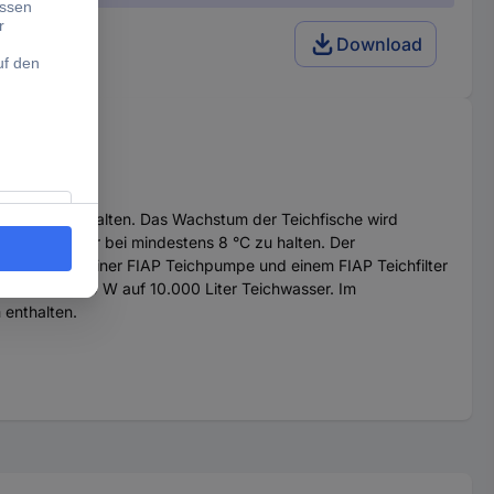
Download
 konstant zu halten. Das Wachstum der Teichfische wird
sertemperatur bei mindestens 8 °C zu halten. Der
ird zwischen einer FIAP Teichpumpe und einem FIAP Teichfilter
von etwa 1.000 W auf 10.000 Liter Teichwasser. Im
 enthalten.