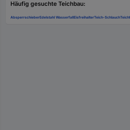
Häufig gesuchte Teichbau:
Absperrschieber
Edelstahl Wasserfall
Eisfreihalter
Teich-Schlauch
Teichf