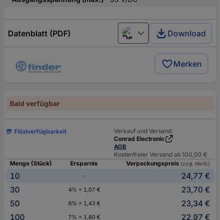
Datenblatt (PDF)
Download
Deutsch (Deutschland)
Merken
Bald verfügbar
Verkauf und Versand:
Filialverfügbarkeit
Conrad Electronic
AGB
Kostenfreier Versand ab 100,00 €
Menge (Stück)
Ersparnis
Verpackungspreis
(zzgl. MwSt.)
10
24,77 €
-
30
23,70 €
4% = 1,07 €
50
23,34 €
6% = 1,43 €
100
22,97 €
7% = 1,80 €