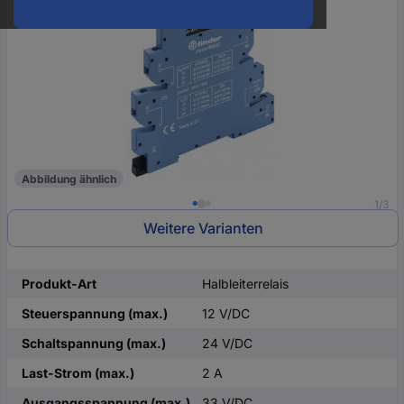
oder
eine
Hst.-
Teile-
Nr.
ein
Abbildung ähnlich
1/3
Weitere Varianten
Produkt-Art
Halbleiterrelais
Steuerspannung (max.)
12 V/DC
Schaltspannung (max.)
24 V/DC
Last-Strom (max.)
2 A
Ausgangsspannung (max.)
33 V/DC