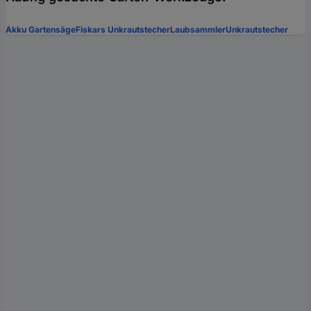
Akku Gartensäge
Fiskars Unkrautstecher
Laubsammler
Unkrautstecher