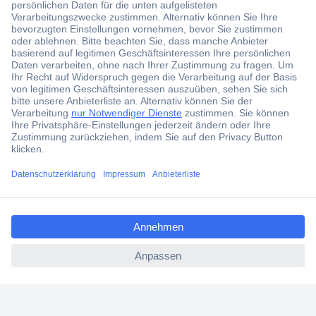
Der Conrad Newsletter
Jetzt anmelden und exklusive Aktionen,
aktuelle News und Angebote immer zuerst
erhalten.
Jetzt anmelden
Filialen
Versandkostenfrei ab 100,00 € zzgl. MwSt. **
ccp.user.init.failed.titl
Angebotsservice
e
Beschaffungsservice
ccp.user.init.failed
Für Geschäftskunden
E-Procurement