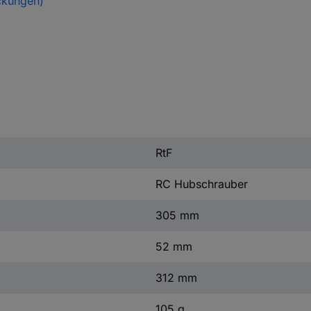
ckungen)
RtF
RC Hubschrauber
305 mm
52 mm
312 mm
105 g