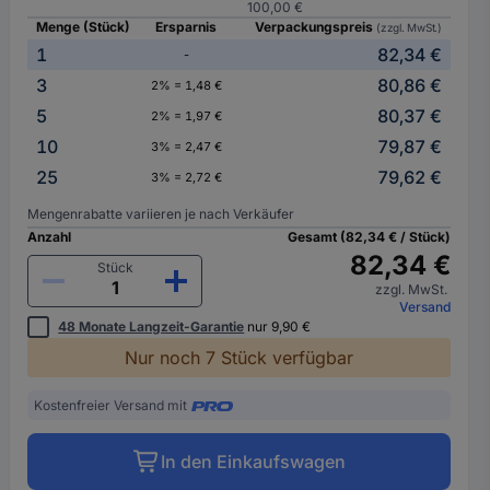
100,00 €
Menge (Stück)
Ersparnis
Verpackungspreis
(zzgl. MwSt.)
1
82,34 €
-
3
80,86 €
2% = 1,48 €
5
80,37 €
2% = 1,97 €
10
79,87 €
3% = 2,47 €
25
79,62 €
3% = 2,72 €
Mengenrabatte variieren je nach Verkäufer
Anzahl
Gesamt (82,34 € / Stück)
82,34 €
Stück
zzgl. MwSt.
Versand
48 Monate Langzeit-Garantie
nur 9,90 €
Nur noch 7 Stück verfügbar
Kostenfreier Versand mit
In den Einkaufswagen