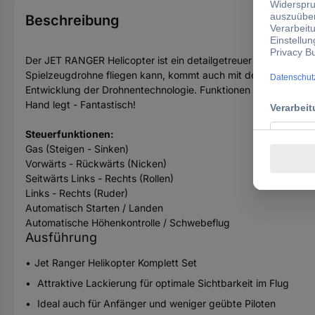
Beschreibung
Der JET RANGER Helicopter ist ein detailgetreuer Nachbau des 
Spielzeugdrohne fliegen kann, kommt auch mit dem JET RANGER
Entwicklung der Drohnentechnologie. Funktionen wie Auto-Sta
Hand legt - Fantastisch!
Steuerfunktionen:
Gas (Steigen - Sinken)
Vorwärts - Rückwärts (Nicken)
Seitwärts Links - Rechts (Rollen)
Links - Rechts (Ruder)
Automatisch Starten / Landen
Automatische Höhenkontrolle / Schwebeflug
Ausführung
Jet Ranger Helikopter Komplett Set
Attraktive Lackierung für optimale Sichtbarkeit im Flug
Ideal auch für Anfänger und weniger geübte Piloten