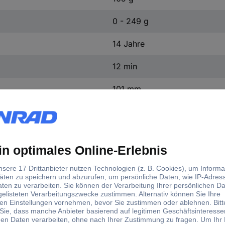
0 - 249 g
14 Jahre
12 min
101 mm
eZone Jet Ranger RC Hubschrauber RtF