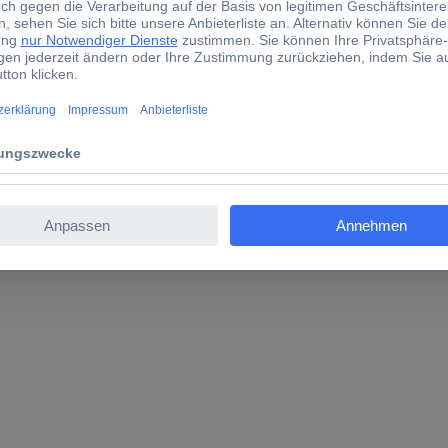
Originals. Das Modell überzeugt durch sein besonders eigenstabiles
 Helicopter auf Anhieb gut zurecht - Auspacken und Fliegen! Der J
rten und Auto-Landen auf Knopfdruck sind ebenso möglich wie der 