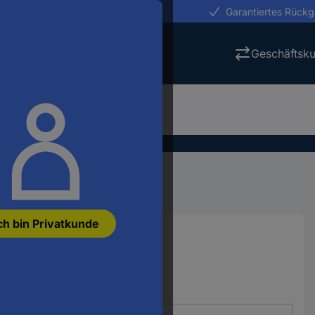
erungen in 24h
Garantiertes Rück
Geschäftsk
elikopter
RC Heli
ch bin Privatkunde
uber RtF