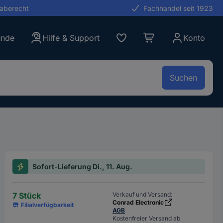
gaberecht
Fachhandel seit 1923
unde
Hilfe & Support
Konto
Suchen
Sofort-Lieferung Di., 11. Aug.
7 Stück
Verkauf und Versand:
Conrad Electronic
Filialverfügbarkeit
AGB
Kostenfreier Versand ab