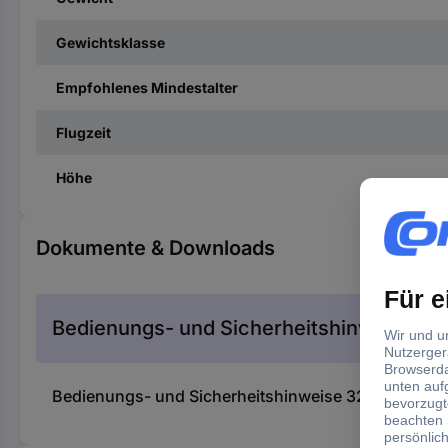
Gewichtsklasse
Empfohlenes Mindestalter
Flugzeit
Höhe
Dokumente & Downloads
Bedienungs- und Sicherheitshinweise
Bedienungs- und Sicherheitshinweise 3204118 Flit