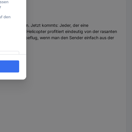
 Flugverhalten. Jetzt kommts: Jeder, der eine
ET RANGER Helicopter profitiert eindeutig von der rasanten
stabile Schwebeflug, wenn man den Sender einfach aus der