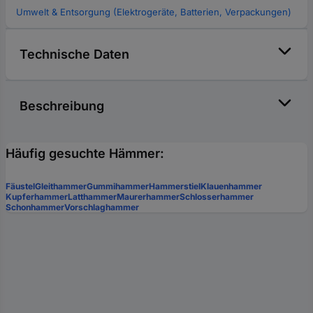
Umwelt & Entsorgung (Elektrogeräte, Batterien, Verpackungen)
Technische Daten
Beschreibung
Häufig gesuchte Hämmer:
Fäustel
Gleithammer
Gummihammer
Hammerstiel
Klauenhammer
Kupferhammer
Latthammer
Maurerhammer
Schlosserhammer
Schonhammer
Vorschlaghammer