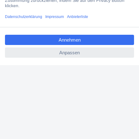
Versandkostenfrei ab 100,00 € zzgl. MwSt. **
Angebotsservice
ccp.user.init.failed.titl
Beschaffungsservice
e
ccp.user.init.failed
Für Geschäftskunden
E-Procurement
Open Catalog Interface (OCI)
Conrad Smart Procure (CSP)
Für Verkäufer
Für Affiliate