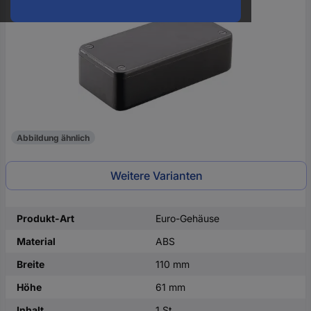
oder
eine
Hst.-
Teile-
Nr.
ein
Abbildung ähnlich
Weitere Varianten
Produkt-Art
Euro-Gehäuse
Material
ABS
Breite
110 mm
Höhe
61 mm
Inhalt
1 St.