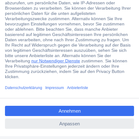
Der Conrad Newsletter
Jetzt anmelden und exklusive Aktionen,
aktuelle News und Angebote immer zuerst
erhalten.
Jetzt anmelden
Filialen
Versandkostenfrei ab 100,00 € zzgl. MwSt. **
ccp.user.init.failed.titl
Angebotsservice
e
Beschaffungsservice
ccp.user.init.failed
Für Geschäftskunden