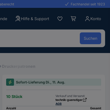
gaberecht
Fachhandel seit 1923
unde
Hilfe & Support
Konto
Suchen
Druckerpatronen
Sofort-Lieferung Di., 11. Aug.
10 Stück
Verkauf und Versand:
technik-guenstiger
AGB
Anzahl
Gesamt