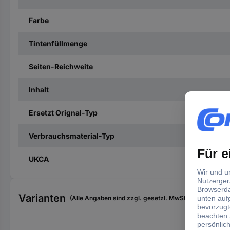
Farbe
Tintenfüllmenge
Seiten-Reichweite
Inhalt
Ersetzt Orignal-Typ
Verbrauchsmaterial-Typ
UKCA
Varianten
(Alle Angaben sind zzgl. gesetzl. MwSt., zzgl. Versan