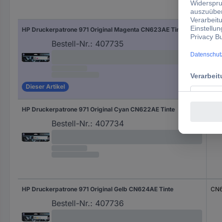
Hers
HP Druckerpatrone 971 Original Magenta CN623AE Tinte
CN
Bestell-Nr.:
407735
Dieser Artikel
HP Druckerpatrone 971 Original Cyan CN622AE Tinte
CN
Bestell-Nr.:
407734
HP Druckerpatrone 971 Original Gelb CN624AE Tinte
CN
Bestell-Nr.:
407736