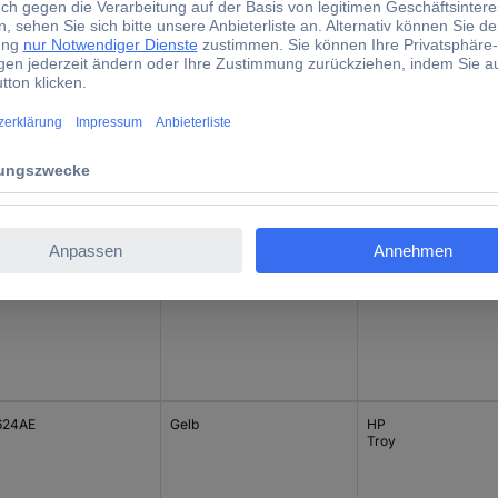
t.-Teilenr.
Farbe
Passend für Marke
623AE
Magenta
HP
Troy
622AE
Cyan
HP
Troy
624AE
Gelb
HP
Troy