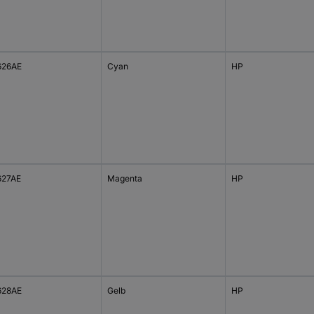
626AE
Cyan
HP
27AE
Magenta
HP
628AE
Gelb
HP