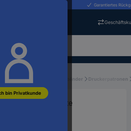
erungen in 24h
Garantiertes Rück
Geschäftsk
uckerpatronen, Toner, Schriftbänder
Druckerpatronen
ch bin Privatkunde
agenta CN623AE Tinte