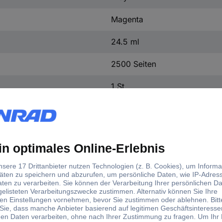
Magenta
24.5 ml
2500 Seiten
1 St.
CN623AE
Tinte
Ja
d)