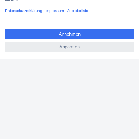
Filialen
ccp.user.init.failed.titl
Versandkostenfrei ab 100,00 € zzgl. MwSt. **
e
Angebotsservice
ccp.user.init.failed
Beschaffungsservice
Für Geschäftskunden
E-Procurement
Open Catalog Interface (OCI)
Conrad Smart Procure (CSP)
Für Verkäufer
Für Affiliate