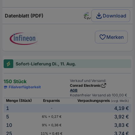
Datenblatt (PDF)
Download
Merken
Sofort-Lieferung Di., 11. Aug.
150 Stück
Verkauf und Versand:
Conrad Electronic
Filialverfügbarkeit
AGB
Kostenfreier Versand ab 100,00 €
Menge (Stück)
Ersparnis
Verpackungspreis
(zzgl. MwSt.)
1
4,19 €
-
5
3,92 €
6% = 0,27 €
10
3,83 €
9% = 0,36 €
25
3,74 €
11% = 0,45 €