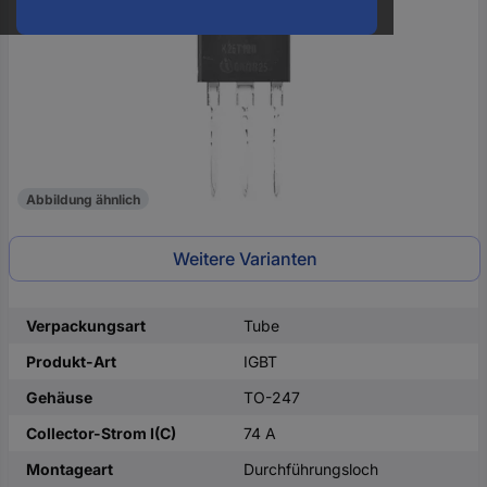
oder
eine
Hst.-
Teile-
Nr.
ein
Abbildung ähnlich
Weitere Varianten
Verpackungsart
Tube
Produkt-Art
IGBT
Gehäuse
TO-247
Collector-Strom I(C)
74 A
Montageart
Durchführungsloch