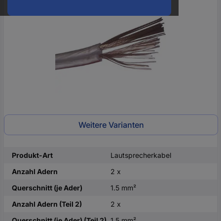
oder
eine
Hst.-
Teile-
Nr.
ein
Weitere Varianten
Produkt-Art
Lautsprecherkabel
Anzahl Adern
2 x
Querschnitt (je Ader)
1.5 mm²
Anzahl Adern (Teil 2)
2 x
Querschnitt (je Ader) (Teil 2)
1.5 mm²