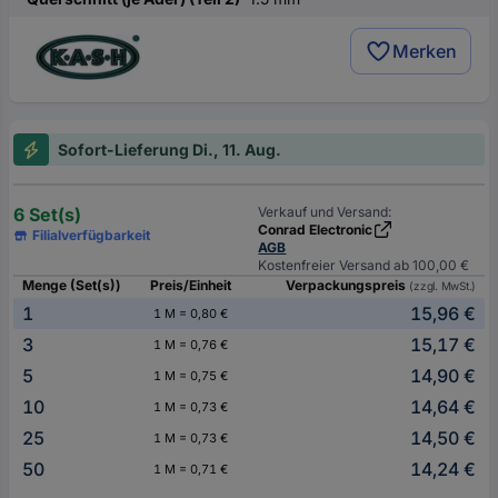
Merken
Sofort-Lieferung Di., 11. Aug.
6 Set(s)
Verkauf und Versand:
Conrad Electronic
Filialverfügbarkeit
AGB
Kostenfreier Versand ab 100,00 €
Menge (Set(s))
Preis/Einheit
Verpackungspreis
(zzgl. MwSt.)
1
15,96 €
1 M = 0,80 €
3
15,17 €
1 M = 0,76 €
5
14,90 €
1 M = 0,75 €
10
14,64 €
1 M = 0,73 €
25
14,50 €
1 M = 0,73 €
50
14,24 €
1 M = 0,71 €