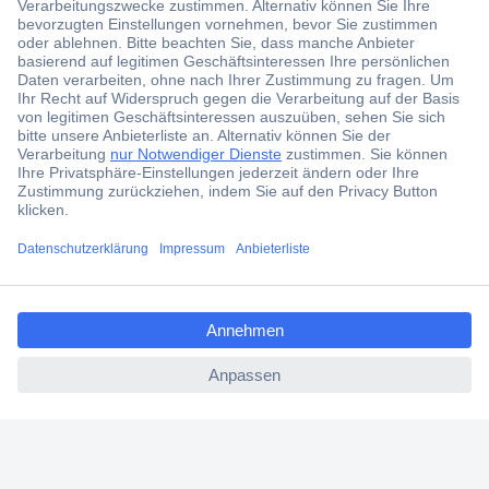
Der Conrad Newsletter
Jetzt anmelden und exklusive Aktionen,
aktuelle News und Angebote immer zuerst
erhalten.
Jetzt anmelden
Filialen
Versandkostenfrei ab 100,00 € zzgl. MwSt. **
ccp.user.init.failed.titl
Angebotsservice
e
Beschaffungsservice
ccp.user.init.failed
Für Geschäftskunden
E-Procurement