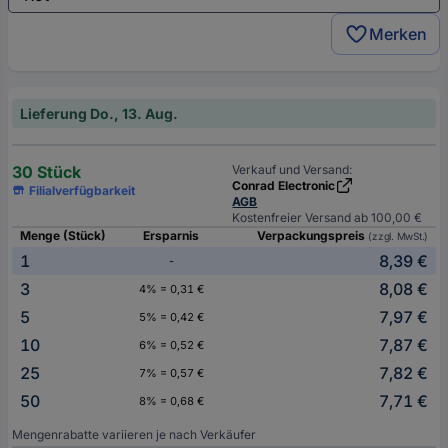
Merken
Lieferung Do., 13. Aug.
30 Stück
Verkauf und Versand:
Conrad Electronic
Filialverfügbarkeit
AGB
Kostenfreier Versand ab 100,00 €
Menge (Stück)
Ersparnis
Verpackungspreis
(zzgl. MwSt.)
1
8,39 €
-
3
8,08 €
4% = 0,31 €
5
7,97 €
5% = 0,42 €
10
7,87 €
6% = 0,52 €
25
7,82 €
7% = 0,57 €
50
7,71 €
8% = 0,68 €
Mengenrabatte variieren je nach Verkäufer