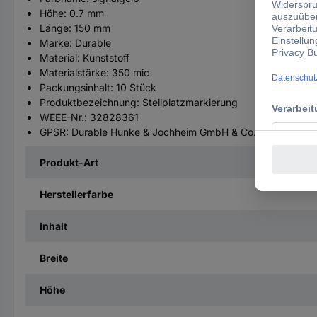
Höhe: 0.7 mm
Länge: 150 mm
Marke: Durable
Material: Kunststoff
Materialstärke: 350 mic
Packungsinhalt: 10 Stück
Produktbezeichnung: Stellplatzmarkierung
WEEE-Nr.: 32828361
GPSR: Durable Hunke & Jochheim GmbH & Co. KG, Westfalen
Produkt-Art
Herstellerfarbe
Inhalt
Breite
Höhe