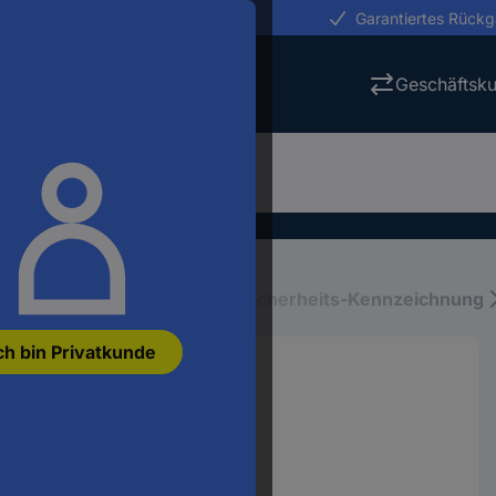
erungen in 24h
Garantiertes Rück
Geschäftsk
iebsausstattung
Schilder-, Sicherheits-Kennzeichnung
ch bin Privatkunde
zmarkierung I gb 10St