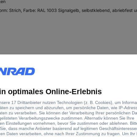
gen
rm: Strich, Farbe: RAL 1003 Signalgelb, selbstklebend, abriebfest 
ckungen)