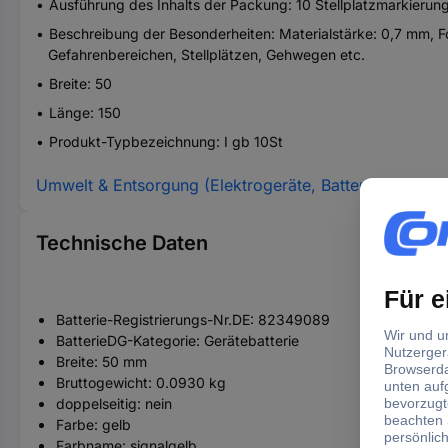
Ausführung des Inhalts der Packung: 10 Stellplatzmarkierun
Beschreibung der Besonderheiten: Materialstärke: 0,7 mm, Fo
Gefahrenbereichen, Stellplätzen, Gehwegen etc.
Breite: 50
Länge: 150
Produkt-Typbezeichnung: I gb 10St
Umwelt & Entsorgung (Elektrogeräte, Batterien, Verpa
Technische Daten
Batterie-Registrierungs-Nr.DE: 82349089
BatterieDG-Kategorie: Gerätebatterie
Breite: 50 mm
Bruttogewicht: 0.0930 kg
doppelseitig: nein
Farbe: gelb
Farbname: signalgelb