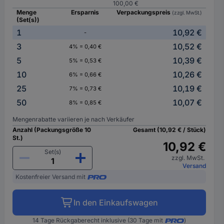
100,00 €
Menge
Ersparnis
Verpackungspreis
(zzgl. MwSt.)
(Set(s))
1
10,92 €
-
3
10,52 €
4% = 0,40 €
5
10,39 €
5% = 0,53 €
10
10,26 €
6% = 0,66 €
25
10,19 €
7% = 0,73 €
50
10,07 €
8% = 0,85 €
Mengenrabatte variieren je nach Verkäufer
Anzahl (Packungsgröße 10
Gesamt (10,92 € / Stück)
St.)
10,92 €
Set(s)
zzgl. MwSt.
Versand
Kostenfreier Versand mit
In den Einkaufswagen
14 Tage Rückgaberecht inklusive (30 Tage mit
)