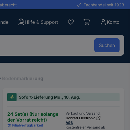
gaberecht
Fachhandel seit 1923
unde
Hilfe & Support
Konto
Suchen
Bodenmarkierung
Sofort-Lieferung Mo., 10. Aug.
24 Set(s) (Nur solange
Verkauf und Versand:
Conrad Electronic
der Vorrat reicht)
AGB
Filialverfügbarkeit
Kostenfreier Versand ab