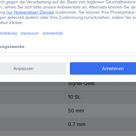
straße, 77-79, 58636, Iserlohn, Deutschland, www.durable.de, in
Stellplatzmarkierung
Signal-Gelb
10 St.
50 mm
0.7 mm