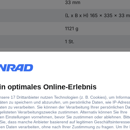
33 mm
(L x B x H) 165 x 335 x 33 
1121 g
1 St.
Ja
d)
dukt-Art
gen-Set