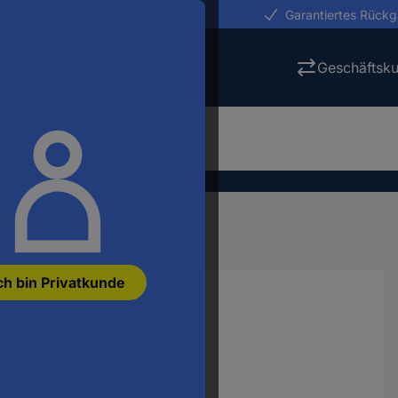
erungen in 24h
Garantiertes Rück
Geschäftsk
Zangen
Zangensets
ch bin Privatkunde
3878