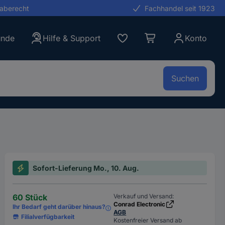
gaberecht
Fachhandel seit 1923
unde
Hilfe & Support
Konto
Suchen
Sofort-Lieferung Mo., 10. Aug.
60 Stück
Verkauf und Versand:
Conrad Electronic
Ihr Bedarf geht darüber hinaus?
AGB
Filialverfügbarkeit
Kostenfreier Versand ab