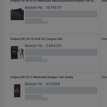
Knipex 00 19 55 S5 Werkstatt Wasserpumpenzangen-Set 5teilig
Was
Bestell-Nr.:
1674879
Knipex 00 20 72 V04 XS Zangen-Set
Zan
Bestell-Nr.:
2464291
Knipex 00 20 11 Werkstatt Zangen-Set 3teilig
Zan
Bestell-Nr.:
823058