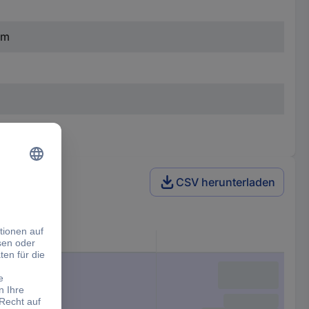
mm
CSV herunterladen