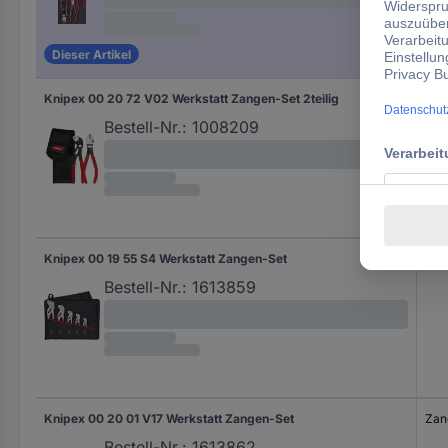
Dieser Artikel
Knipex 00 20 72 V02 Werkstatt Zangen-Set 2teilig
Zan
Bestell-Nr.:
1008209
Knipex 00 19 55 S4 Werkstatt Zangen-Set
Zan
Bestell-Nr.:
1613859
Knipex 00 20 01 V17 Werkstatt Zangen-Set
Zan
Bestell-Nr.:
1613862