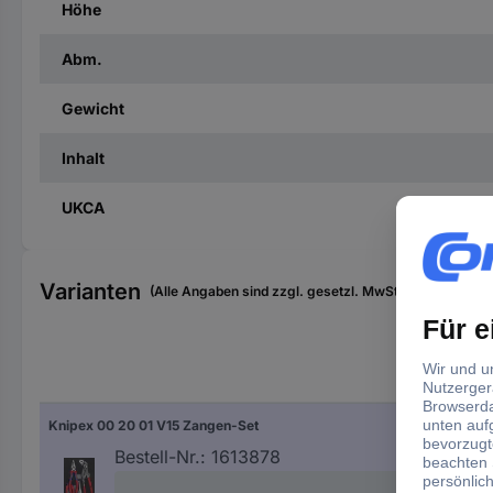
Höhe
Abm.
Gewicht
Inhalt
UKCA
Varianten
(Alle Angaben sind zzgl. gesetzl. MwSt., zzgl. Versan
Pro
Knipex 00 20 01 V15 Zangen-Set
Zan
Bestell-Nr.:
1613878