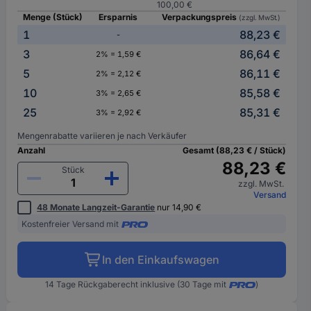
100,00 €
Menge (Stück)
Ersparnis
Verpackungspreis
(zzgl. MwSt.)
1
88,23 €
-
3
86,64 €
2% = 1,59 €
5
86,11 €
2% = 2,12 €
10
85,58 €
3% = 2,65 €
25
85,31 €
3% = 2,92 €
Mengenrabatte variieren je nach Verkäufer
Anzahl
Gesamt (88,23 € / Stück)
88,23 €
Stück
zzgl. MwSt.
Versand
48 Monate Langzeit-Garantie
nur 14,90 €
Kostenfreier Versand mit
In den Einkaufswagen
14 Tage Rückgaberecht inklusive (30 Tage mit
)