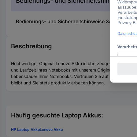
Bedienungs- und Sicherheitshinweise
Bedienungs- und Sicherheitshinweise 3409969 Le
Beschreibung
Hochwertiger Original Lenovo Akku in überzeugender Spitzenqu
und Laufzeit Ihres Notebooks mit unserem Original-Akku. Entwic
Lebensdauer Ihres Notebooks. Vertrauen Sie auf Originalität für
bleibt und Sie stets produktiv arbeiten können.
Häufig gesuchte Laptop Akkus:
HP Laptop Akku
Lenovo Akku