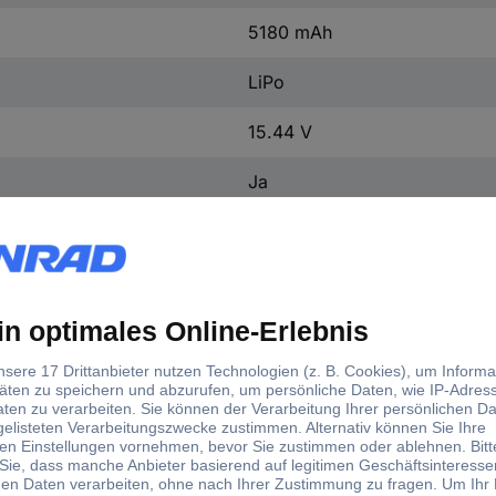
5180 mAh
LiPo
15.44 V
Ja
Spezial-Akku
Notebook
80.00 Wh