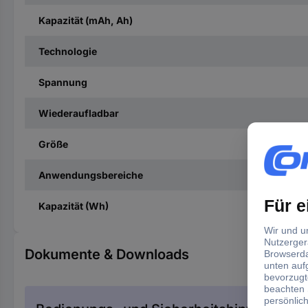
Kapazität (mAh, Ah)
Technologie
Spannung
Wiederaufladbar
Größe
Anwendungsbereiche
Kapazität (Wh)
Dokumente & Downloads