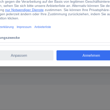
novo Notebook-Akku Akku 5B11F24147 15.44 V 5180 mAh 
alität. Dank gewohnter Lenovo Qualität, saubere und passgenaue Ve
kelt für höchste Qualität und Sicherheit, bringt er nicht nur die urs
 eine optimale mobile Erfahrung und sichern Sie sich die Qualität, di