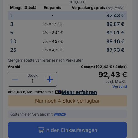
100,00 €
Menge (Stück)
Ersparnis
Verpackungspreis
(zzgl. MwSt.)
1
92,43 €
-
3
89,87 €
3% = 2,56 €
5
89,01 €
4% = 3,42 €
10
88,16 €
5% = 4,27 €
25
87,73 €
5% = 4,70 €
Mengenrabatte variieren je nach Verkäufer
Anzahl
Gesamt (92,43 € / Stück)
92,43 €
Stück
zzgl. MwSt.
Versand
Mehr erfahren
Ab
3,08 €/Mo.
mieten mit
Nur noch 4 Stück verfügbar
Kostenfreier Versand mit
In den Einkaufswagen