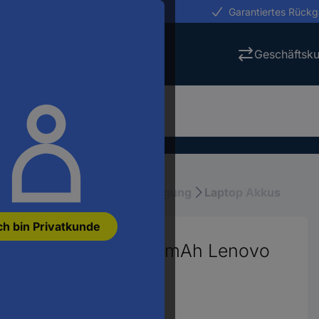
erungen in 24h
Garantiertes Rück
Geschäftsk
ubehör
Laptop Stromversorgung
Laptop Akkus
ch bin Privatkunde
24147 15.44 V 5180 mAh Lenovo
969