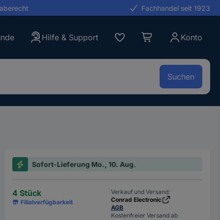
gaberecht
Fachhandel seit 1923
unde
Hilfe & Support
Konto
Suchen
Sofort-Lieferung Mo., 10. Aug.
4 Stück
Verkauf und Versand:
Conrad Electronic
Filialverfügbarkeit
AGB
Kostenfreier Versand ab