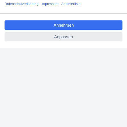
Angebotsservice
ccp.user.init.failed.titl
Beschaffungsservice
e
ccp.user.init.failed
Für Geschäftskunden
E-Procurement
Open Catalog Interface (OCI)
Conrad Smart Procure (CSP)
Für Verkäufer
Für Affiliate
Für Lieferanten