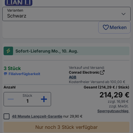
Varianten
Merken
Sofort-Lieferung Mo., 10. Aug.
3 Stück
Verkauf und Versand:
Conrad Electronic
Filialverfügbarkeit
AGB
Kostenfreier Versand ab 100,00 €
Anzahl
Gesamt (214,29 € / Stück)
214,29 €
Stück
zzgl. 16,99 €
zzgl. MwSt.
Sperrgutzuschlag
48 Monate Langzeit-Garantie
nur 29,90 €
Nur noch 3 Stück verfügbar