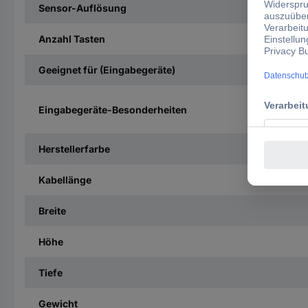
Sensor-Auflösung
Anzahl Tasten
Geeignet für (Eingabegeräte)
Eingabegeräte-Besonderheiten
Herstellerfarbe
Kabellänge
Breite
Höhe
Tiefe
Gewicht