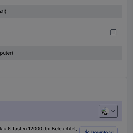
al)
puter)
Deutsch (Deu
u 6 Tasten 12000 dpi Beleuchtet,
Download