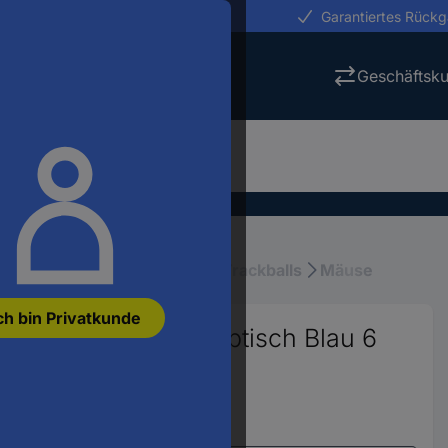
erungen in 24h
Garantiertes Rück
Geschäftsk
geräte
Computermäuse & Trackballs
Mäuse
ch bin Privatkunde
Maus Bluetooth® Optisch Blau 6
nomisch
5135