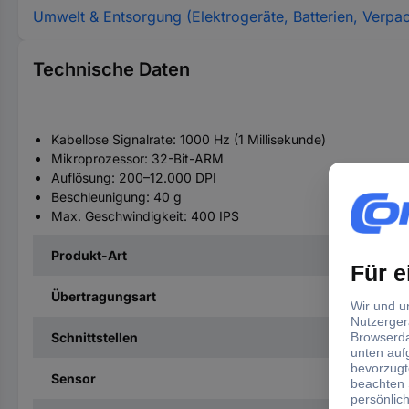
Umwelt & Entsorgung (Elektrogeräte, Batterien, Verpa
Technische Daten
Kabellose Signalrate: 1000 Hz (1 Millisekunde)
Mikroprozessor: 32-Bit-ARM
Auflösung: 200–12.000 DPI
Beschleunigung: 40 g
Max. Geschwindigkeit: 400 IPS
Produkt-Art
Übertragungsart
Schnittstellen
Sensor