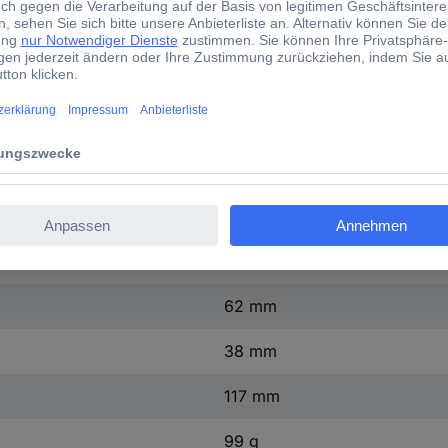
12000 dpi
6 Tasten
Rechtshänder
Beleuchtet
Ergonomisch
Blau
0 mm
62 mm
38 mm
117 mm
99 g