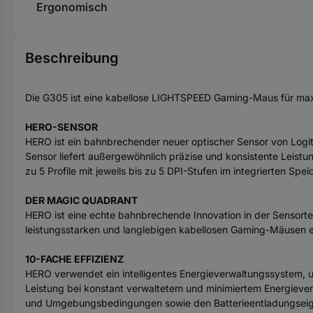
Ergonomisch
Beschreibung
Die G305 ist eine kabellose LIGHTSPEED Gaming-Maus für maxi
HERO-SENSOR
HERO ist ein bahnbrechender neuer optischer Sensor von Logite
Sensor liefert außergewöhnlich präzise und konsistente Leist
zu 5 Profile mit jeweils bis zu 5 DPI-Stufen im integrierten Spei
DER MAGIC QUADRANT
HERO ist eine echte bahnbrechende Innovation in der Sensortech
leistungsstarken und langlebigen kabellosen Gaming-Mäusen e
10-FACHE EFFIZIENZ
HERO verwendet ein intelligentes Energieverwaltungssystem, u
Leistung bei konstant verwaltetem und minimiertem Energiever
und Umgebungsbedingungen sowie den Batterieentladungseigen