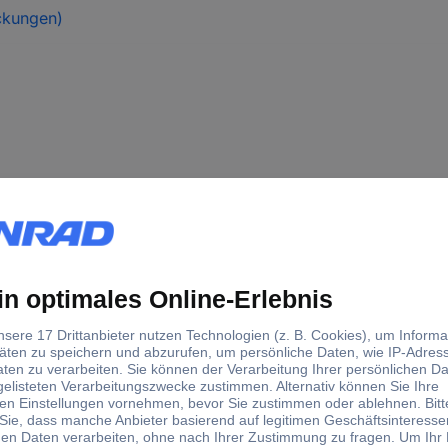
ckungen)
Gaming-Maus
Bluetooth®
USB
Optisch