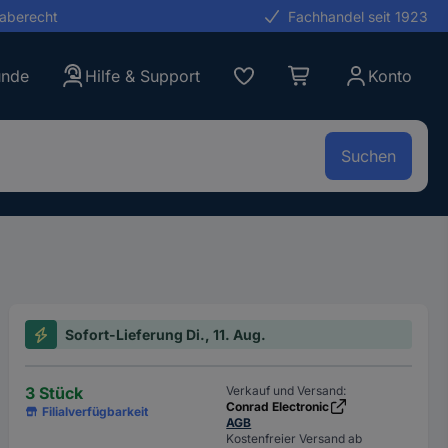
gaberecht
Fachhandel seit 1923
unde
Hilfe & Support
Konto
Suchen
Sofort-Lieferung Di., 11. Aug.
3 Stück
Verkauf und Versand:
Conrad Electronic
Filialverfügbarkeit
AGB
Kostenfreier Versand ab