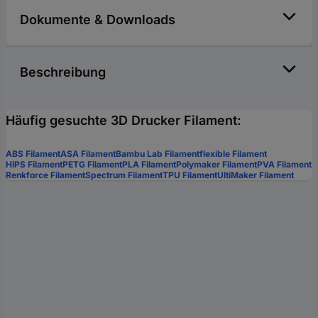
Dokumente & Downloads
Beschreibung
Häufig gesuchte 3D Drucker Filament:
ABS Filament
ASA Filament
Bambu Lab Filament
flexible Filament
HIPS Filament
PETG Filament
PLA Filament
Polymaker Filament
PVA Filament
Renkforce Filament
Spectrum Filament
TPU Filament
UltiMaker Filament