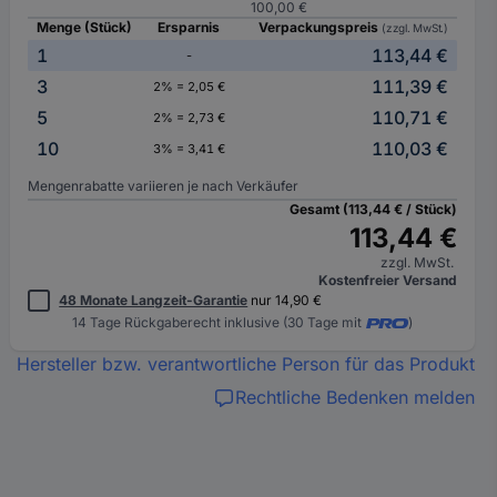
100,00 €
Menge (Stück)
Ersparnis
Verpackungspreis
(zzgl. MwSt.)
1
113,44 €
-
3
111,39 €
2% = 2,05 €
5
110,71 €
2% = 2,73 €
10
110,03 €
3% = 3,41 €
Mengenrabatte variieren je nach Verkäufer
Gesamt (113,44 € / Stück)
113,44 €
zzgl. MwSt.
Kostenfreier Versand
48 Monate Langzeit-Garantie
nur 14,90 €
14 Tage Rückgaberecht inklusive (30 Tage mit
)
Hersteller bzw. verantwortliche Person für das Produkt
Rechtliche Bedenken melden