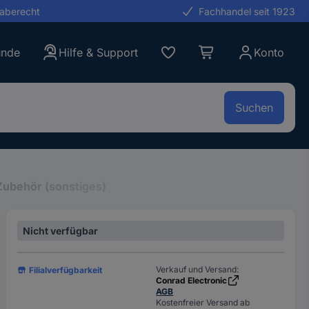
gaberecht
Fachhandel seit 1923
unde
Hilfe & Support
Konto
Suchen
Zubehör (sonstiges)
Nicht verfügbar
Verkauf und Versand:
Filialverfügbarkeit
Conrad Electronic
AGB
Kostenfreier Versand ab