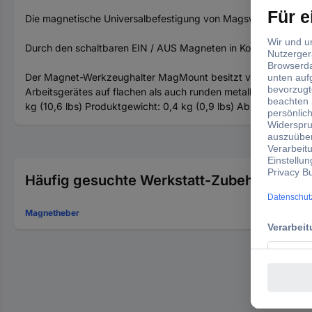
Die magnetische Universalbefestigung von Magswitch ist ein A
Durch den schaltbaren EIN / AUS Magneten in Kombination mit
Der Magnet-Werkzeughalter MagMount besitzt verschiedene Gew
Arbeitsgerätes auf flachen als auch runden metallischen Oberf
kg (10,6 lbs) Produktgewicht: 0,4 kg (0,9 lbs) Abmessungen: 
Häufig gesuchte Werkstatt-Zubehör (sonst
Magnetheber