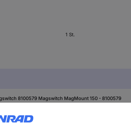
1 St.
agswitch 8100579 Magswitch MagMount 150 - 8100579