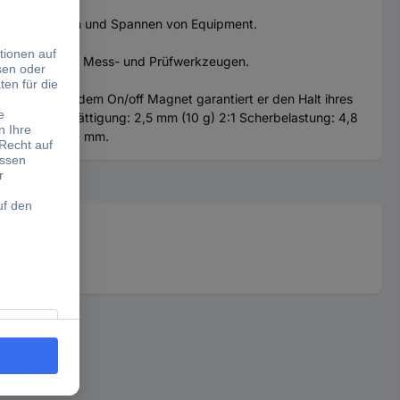
einfaches Halten und Spannen von Equipment.
ur Aufnahme von Mess- und Prüfwerkzeugen.
bindung mit dem On/off Magnet garantiert er den Halt ihres
 bei voller Sättigung: 2,5 mm (10 g) 2:1 Scherbelastung: 4,8
: 40 mm x 31,2 mm.