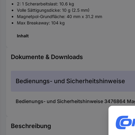
2: 1 Scherarbeitslast: 10.6 kg
Volle Sättigungsdicke: 10 g (2.5 mm)
Magnetpol-Grundfläche: 40 mm x 31.2 mm
Max Breakaway: 104 kg
Inhalt
Dokumente & Downloads
Bedienungs- und Sicherheitshinweise
Bedienungs- und Sicherheitshinweise 3476864 M
Beschreibung