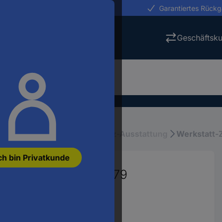
erungen in 24h
Garantiertes Rück
Geschäftsk
iebsausstattung
Arbeitsplatz-Ausstattung
Werkstatt-
ch bin Privatkunde
gMount 150 - 8100579
4