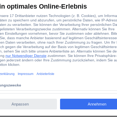
llround Talent in Bezug auf Befestigungslösungen und perfekt für 
 sehr hohen Haltekräften ergeben sich vielfältige Möglichkeiten z
inde auf der Oberseite zur sicheren und flexiblen Montage. In Ver
lächen. SPEZIFIKATIONEN Max. Losbrechkraft: 47,1 kg (104 lbs) Dicke
78,7 x 55,8 x 40,6 mm (3,1 x 2,2 x 1,6 Zoll) Magnetpol-Grundfläche
iges):