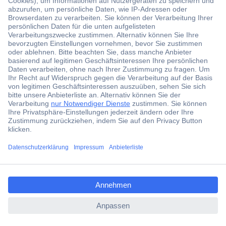
Der Conrad Newsletter
Jetzt anmelden und exklusive Aktionen,
aktuelle News und Angebote immer zuerst
erhalten.
Jetzt anmelden
Filialen
Versandkostenfrei ab 100,00 € zzgl. MwSt. **
ccp.user.init.failed.titl
Angebotsservice
e
Beschaffungsservice
ccp.user.init.failed
Für Geschäftskunden