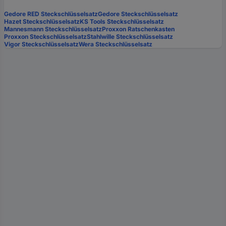
Gedore RED Steckschlüsselsatz
Gedore Steckschlüsselsatz
Hazet Steckschlüsselsatz
KS Tools Steckschlüsselsatz
Mannesmann Steckschlüsselsatz
Proxxon Ratschenkasten
Proxxon Steckschlüsselsatz
Stahlwille Steckschlüsselsatz
Vigor Steckschlüsselsatz
Wera Steckschlüsselsatz