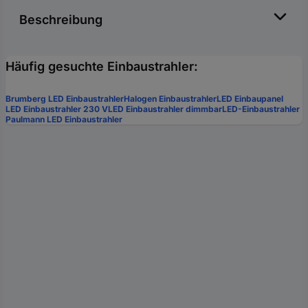
Beschreibung
Häufig gesuchte Einbaustrahler:
Brumberg LED Einbaustrahler
Halogen Einbaustrahler
LED Einbaupanel
LED Einbaustrahler 230 V
LED Einbaustrahler dimmbar
LED-Einbaustrahler
Paulmann LED Einbaustrahler