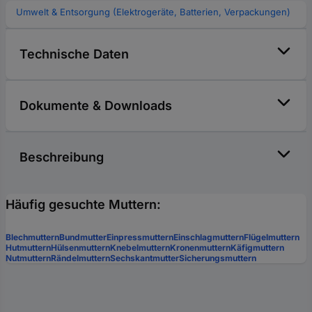
Umwelt & Entsorgung (Elektrogeräte, Batterien, Verpackungen)
Technische Daten
Dokumente & Downloads
Beschreibung
Häufig gesuchte Muttern:
Blechmuttern
Bundmutter
Einpressmuttern
Einschlagmuttern
Flügelmuttern
Hutmuttern
Hülsenmuttern
Knebelmuttern
Kronenmuttern
Käfigmuttern
Nutmuttern
Rändelmuttern
Sechskantmutter
Sicherungsmuttern