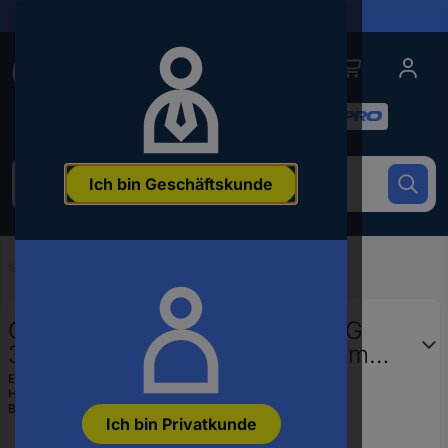
Lieferungen in 24h
Conrad
Conrad
Kategorien
Um
Ich bin Geschäftskunde
nach
dem
Produkt
zu
Startseite
...
Muttern
suchen,
geben
Sie
OBO Bettermann DIN 934 M5 G
ein
3400050 Sechskantmuttern 5 mm
Schlagwort,
Stahl verzinkt 100 St.
eine
EAN:
4012195298038
Artikelnummer,
Hst.-Teile-Nr.:
3400050
Bestell-Nr.:
1965392
eine
Ich bin Privatkunde
EAN