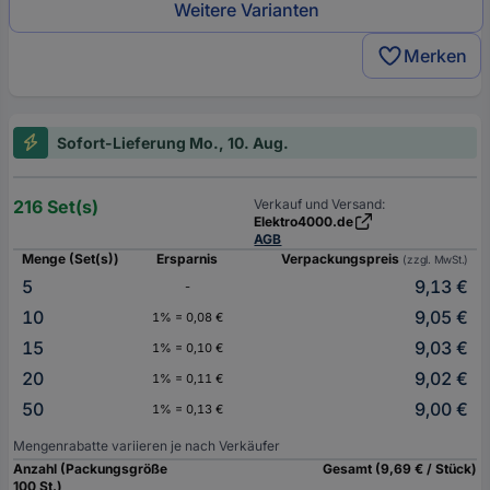
Weitere Varianten
Merken
Sofort-Lieferung Mo., 10. Aug.
216 Set(s)
Verkauf und Versand:
Elektro4000.de
AGB
Menge (Set(s))
Ersparnis
Verpackungspreis
(zzgl. MwSt.)
5
9,13 €
-
10
9,05 €
1% = 0,08 €
15
9,03 €
1% = 0,10 €
20
9,02 €
1% = 0,11 €
50
9,00 €
1% = 0,13 €
Mengenrabatte variieren je nach Verkäufer
Anzahl (Packungsgröße
Gesamt (9,69 € / Stück)
100 St.)