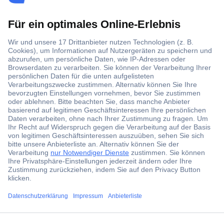
Der Conrad Newsletter
Jetzt anmelden und exklusive Aktionen,
aktuelle News und Angebote immer zuerst
erhalten.
Jetzt anmelden
Filialen
Versandkostenfrei ab 100,00 € zzgl. MwSt. **
Angebotsservice
ccp.user.init.failed.titl