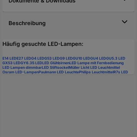
Dokumente & Downloads
Beschreibung
Häufig gesuchte LED-Lampen:
E14 LED
E27 LED
G4 LED
G53 LED
G9 LED
GU10 LED
GU4 LED
GU5.3 LED
GX53 LED
GY6.35 LED
LED Glühbirnen
LED Lampe mit Fernbedienung
LED Lampen dimmbar
LED Stiftsockel
Müller Licht LED Leuchtmittel
Osram LED-Lampen
Paulmann LED Leuchte
Philips Leuchtmittel
R7s LED