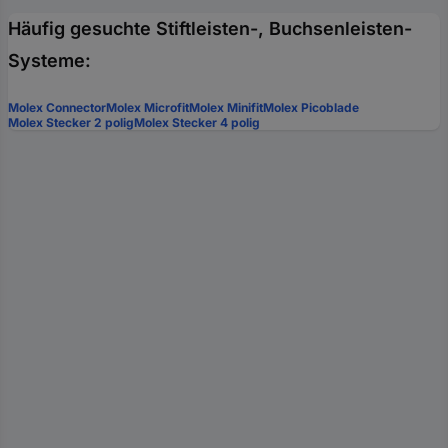
Häufig gesuchte Stiftleisten-, Buchsenleisten-
Systeme:
Molex Connector
Molex Microfit
Molex Minifit
Molex Picoblade
Molex Stecker 2 polig
Molex Stecker 4 polig