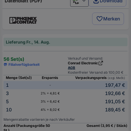
Datenblatt (PDF)
Download
Deutsch (Deutschland)
Merken
Lieferung Fr., 14. Aug.
56 Set(s)
Verkauf und Versand:
Conrad Electronic
Filialverfügbarkeit
AGB
Kostenfreier Versand ab 100,00 €
Menge (Set(s))
Ersparnis
Verpackungspreis
(zzgl. MwSt.)
1
197,47 €
-
3
192,66 €
2% = 4,81 €
5
191,05 €
3% = 6,42 €
10
189,45 €
4% = 8,02 €
Mengenrabatte variieren je nach Verkäufer
Anzahl (Packungsgröße 50
Gesamt (3,95 € / Stück)
St.)