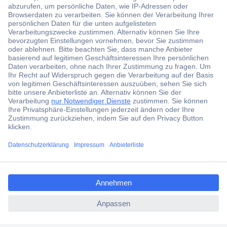
Der Conrad Newsletter
Jetzt anmelden und exklusive Aktionen,
aktuelle News und Angebote immer zuerst
erhalten.
Jetzt anmelden
Filialen
Versandkostenfrei ab 100,00 € zzgl. MwSt. **
ccp.user.init.failed.titl
Angebotsservice
e
Beschaffungsservice
ccp.user.init.failed
Für Geschäftskunden