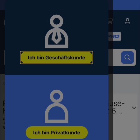
Lieferungen in 24h
Conrad
Conrad
Kategorien
Um
Ich bin Geschäftskunde
nach
dem
Produkt
zu
Startseite
...
Stiftleisten-, Buchsenleisten-Systeme
suchen,
geben
Sie
Phoenix Contact Buchsengehäuse-
ein
Kabel FK-MCP Polzahl Gesamt 6
Schlagwort,
Rastermaß: 3.50 mm 1940130 50
eine
EAN:
4017918880163
Artikelnummer,
Hst.-Teile-Nr.:
1940130
St.
Bestell-Nr.:
773684
eine
Ich bin Privatkunde
EAN