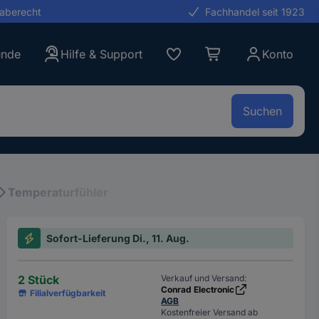
gaberecht
Fachhandel seit 1923
unde
Hilfe & Support
Konto
Suchen
Temperaturfühler
Sofort-Lieferung Di., 11. Aug.
2 Stück
Verkauf und Versand:
Conrad Electronic
Filialverfügbarkeit
AGB
Kostenfreier Versand ab