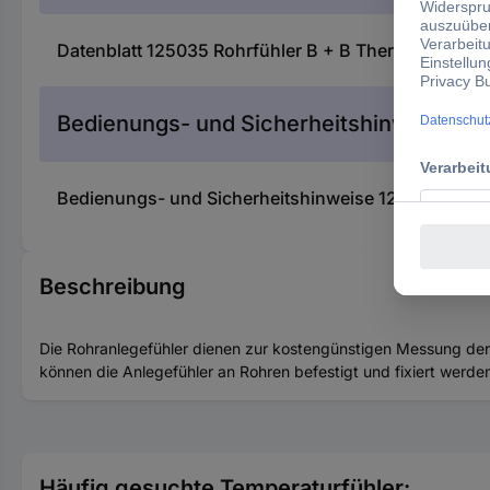
Datenblatt 125035 Rohrfühler B + B Thermo-Techni
Bedienungs- und Sicherheitshinweise
Bedienungs- und Sicherheitshinweise 125035 Rohrf
Beschreibung
Die Rohranlegefühler dienen zur kostengünstigen Messung der 
können die Anlegefühler an Rohren befestigt und fixiert werde
Häufig gesuchte Temperaturfühler: