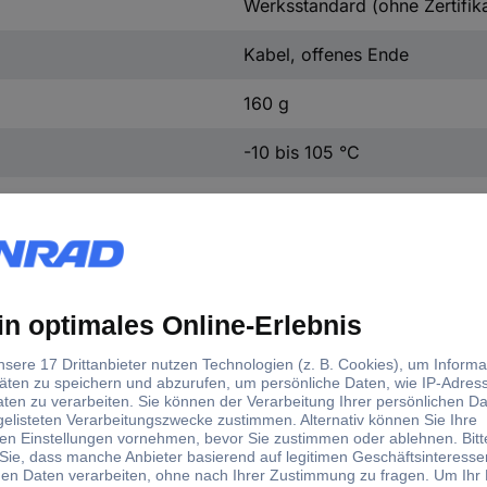
Werksstandard (ohne Zertifika
Kabel, offenes Ende
160 g
-10 bis 105 °C
2520 mm
15 mm
Offene Kabelenden