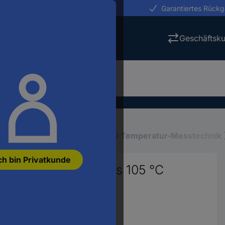
erungen in 24h
Garantiertes Rück
Geschäftsk
eräte
Umwelt-Messgeräte
Temperatur-Messtechnik
ch bin Privatkunde
625 7999-105 -10 bis 105 °C
25035