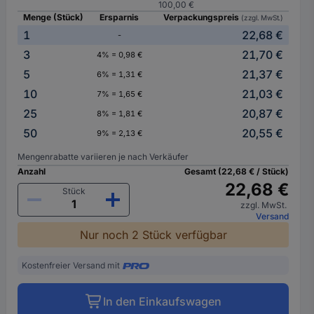
100,00 €
Menge (Stück)
Ersparnis
Verpackungspreis
(zzgl. MwSt.)
1
22,68 €
-
3
21,70 €
4% = 0,98 €
5
21,37 €
6% = 1,31 €
10
21,03 €
7% = 1,65 €
25
20,87 €
8% = 1,81 €
50
20,55 €
9% = 2,13 €
Mengenrabatte variieren je nach Verkäufer
Anzahl
Gesamt (22,68 € / Stück)
22,68 €
Stück
zzgl. MwSt.
Versand
Nur noch 2 Stück verfügbar
Kostenfreier Versand mit
In den Einkaufswagen