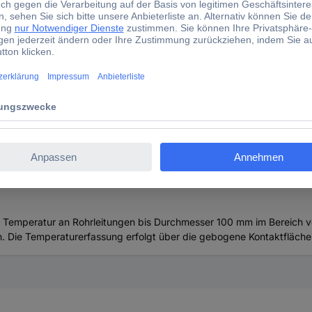
k 0625 7999-105 -10 bis 105 °C KTY81-210
ühler B + B Thermo-Technik 0625 7999-105 -10 bis 105 °
Temperatur an Rohrleitungen bis Durchmesser 100 mm im Bereich von
n. Die Temperaturerfassung erfolgt über die gebogene Kontaktfläche 