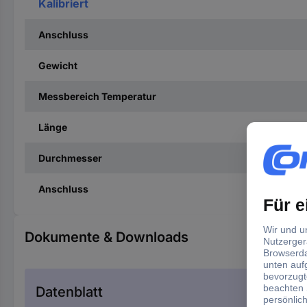
Kalibriert
Anschluss
Gewicht
Messbereich Temperatur
Länge
Durchmesser
Anschluss
Dokumente & Downloads
Datenblatt