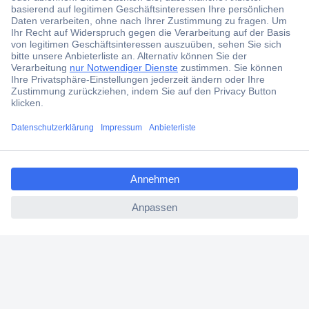
Jetzt anmelden
Filialen
Versandkostenfrei ab 100,00 € zzgl. MwSt. **
Angebotsservice
Beschaffungsservice
ccp.user.init.failed.titl
e
ccp.user.init.failed
Für Geschäftskunden
E-Procurement
Open Catalog Interface (OCI)
Conrad Smart Procure (CSP)
Für Verkäufer