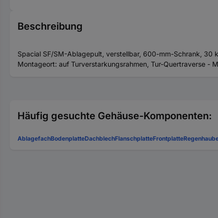
Beschreibung
Spacial SF/SM-Ablagepult, verstellbar, 600-mm-Schrank, 30 k
Montageort: auf Turverstarkungsrahmen, Tur-Quertraverse - M
Häufig gesuchte Gehäuse-Komponenten:
Ablagefach
Bodenplatte
Dachblech
Flanschplatte
Frontplatte
Regenhaub