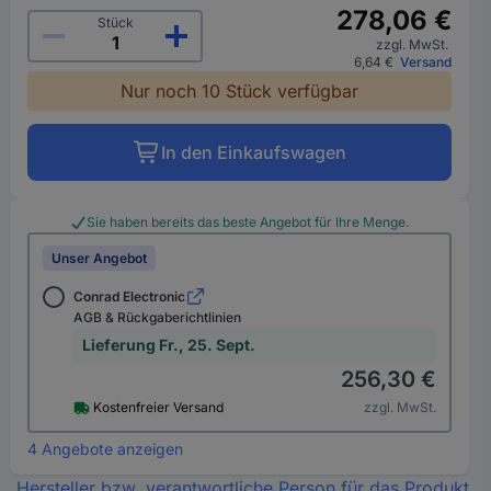
278,06 €
Stück
zzgl. MwSt.
6,64 €
Versand
Nur noch 10 Stück verfügbar
In den Einkaufswagen
Sie haben bereits das beste Angebot für Ihre Menge.
Unser Angebot
Conrad Electronic
AGB & Rückgaberichtlinien
Lieferung Fr., 25. Sept.
256,30 €
Kostenfreier Versand
zzgl. MwSt.
4 Angebote anzeigen
Hersteller bzw. verantwortliche Person für das Produkt