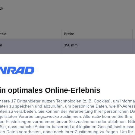
d)
erial
Breite
hl
350 mm
hl
500 mm