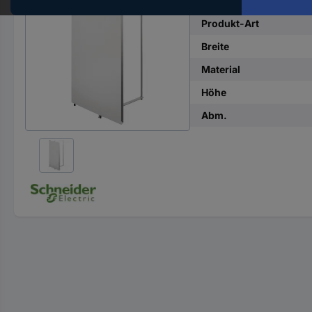
Hst.-
Teile-
Produkt-Art
Nr.
Breite
ein
Material
Höhe
Abm.