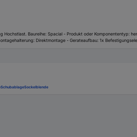
g Hochstlast. Baureihe: Spacial - Produkt oder Komponententyp: h
ontagehalterung: Direktmontage - Gerateaufbau: 1x Befestigungsele
e
Schubablage
Sockelblende