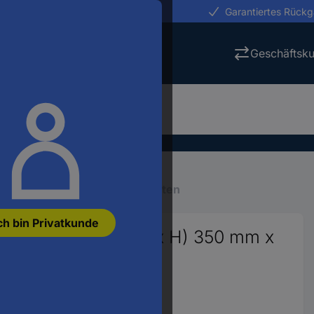
erungen in 24h
Garantiertes Rück
Geschäftsk
ubehör
Gehäuse-Komponenten
ch bin Privatkunde
DT6 Ablagefach (B x H) 350 mm x
 St.
98