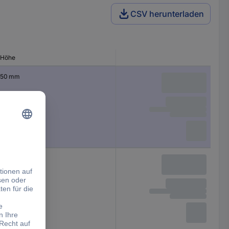
CSV herunterladen
Höhe
50 mm
21.5 mm