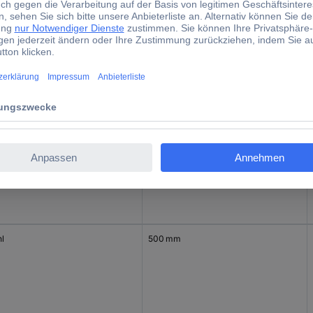
hl
tstoff
hl
500 mm