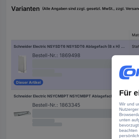
Varianten
(Alle Angaben sind zzgl. gesetzl. MwSt., zzgl. Versan
Mat
Schneider Electric NSYSDT6 NSYSDT6 Ablagefach (B x H) 350 mm x 50 mm Stahl Lichtgrau (RAL 7035) 1 St.
Sta
Bestell-Nr.:
1869498
Dieser Artikel
Schneider Electric NSYCMBPT NSYCMBPT Ablagefach (B x H) 500 mm x 21.5 mm Stahl Lichtgrau (RAL 7035) 1 St.
Sta
Bestell-Nr.:
1863345