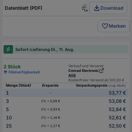
Datenblatt (PDF)
Download
Merken
Sofort-Lieferung Di., 11. Aug.
2 Stück
Verkauf und Versand:
Conrad Electronic
Filialverfügbarkeit
AGB
Kostenfreier Versand ab 100,00 €
Menge (Stück)
Ersparnis
Verpackungspreis
(zzgl. MwSt.)
1
53,77 €
-
3
53,08 €
1% = 0,69 €
5
52,84 €
2% = 0,93 €
10
52,61 €
2% = 1,16 €
25
52,50 €
2% = 1,27 €