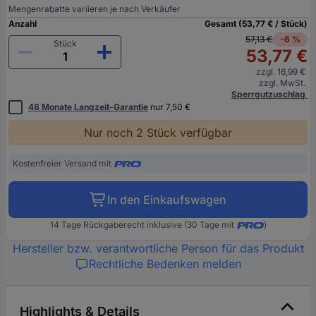
Mengenrabatte variieren je nach Verkäufer
Anzahl
Gesamt (53,77 € / Stück)
57,13 €
-6 %
Stück
53,77 €
zzgl. 16,99 €
zzgl. MwSt.
Sperrgutzuschlag
48 Monate Langzeit-Garantie
nur 7,50 €
Nur noch 2 Stück verfügbar
Kostenfreier Versand mit
In den Einkaufswagen
14 Tage Rückgaberecht inklusive (30 Tage mit
)
Hersteller bzw. verantwortliche Person für das Produkt
Rechtliche Bedenken melden
Highlights & Details