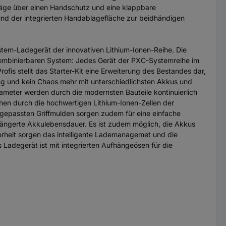
Säge über einen Handschutz und eine klappbare
und der integrierten Handablagefläche zur beidhändigen
ystem-Ladegerät der innovativen Lithium-Ionen-Reihe. Die
ombinierbaren System: Jedes Gerät der PXC-Systemreihe im
is stellt das Starter-Kit eine Erweiterung des Bestandes dar,
ng und kein Chaos mehr mit unterschiedlichsten Akkus und
rameter werden durch die modernsten Bauteile kontinuierlich
hen durch die hochwertigen Lithium-Ionen-Zellen der
angepassten Griffmulden sorgen zudem für eine einfache
ängerte Akkulebensdauer. Es ist zudem möglich, die Akkus
heit sorgen das intelligente Lademanagemet und die
adegerät ist mit integrierten Aufhängeösen für die