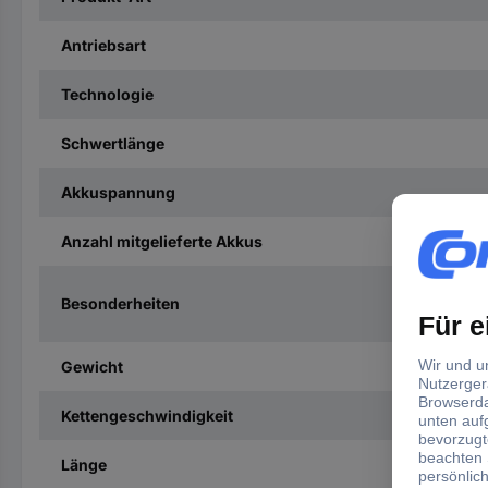
Antriebsart
Technologie
Schwertlänge
Akkuspannung
Anzahl mitgelieferte Akkus
Besonderheiten
Gewicht
Kettengeschwindigkeit
Länge