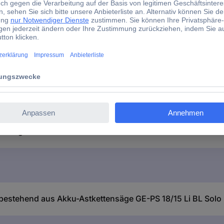
ensäge GE-PS 18/15 Li BL Solo und PXC-Starter-Kit 18V 4 
ensäge GE-PS 18/15 Li BL Solo und PXC-Starter-Kit 18V 4 
estehend aus Akku-Astkettensäge GE-PS 18/15 Li BL Solo 