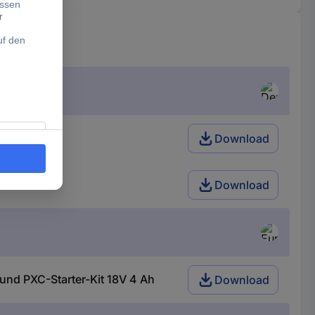
Ah
Download
Ah
Download
und PXC-Starter-Kit 18V 4 Ah
Download