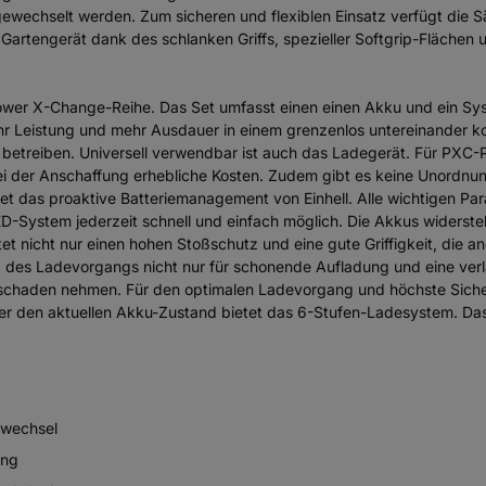
wechselt werden. Zum sicheren und flexiblen Einsatz verfügt die 
artengerät dank des schlanken Griffs, spezieller Softgrip-Flächen 
ie Power X-Change-Reihe. Das Set umfasst einen einen Akku und ein S
 Leistung und mehr Ausdauer in einem grenzenlos untereinander k
treiben. Universell verwendbar ist auch das Ladegerät. Für PXC-Prof
bei der Anschaffung erhebliche Kosten. Zudem gibt es keine Unordnu
tet das proaktive Batteriemanagement von Einhell. Alle wichtigen Pa
ED-System jederzeit schnell und einfach möglich. Die Akkus widerste
t nicht nur einen hohen Stoßschutz und eine gute Griffigkeit, die 
des Ladevorgangs nicht nur für schonende Aufladung und eine verl
schaden nehmen. Für den optimalen Ladevorgang und höchste Sicher
r den aktuellen Akku-Zustand bietet das 6-Stufen-Ladesystem. Das L
nwechsel
ung