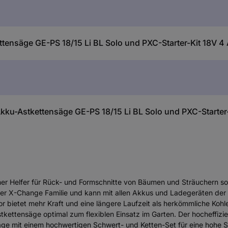
tensäge GE-PS 18/15 Li BL Solo und PXC-Starter-Kit 18V 4
ku-Astkettensäge GE-PS 18/15 Li BL Solo und PXC-Starter-
cher Helfer für Rück- und Formschnitte von Bäumen und Sträuchern 
wer X-Change Familie und kann mit allen Akkus und Ladegeräten der
 bietet mehr Kraft und eine längere Laufzeit als herkömmliche Kohl
stkettensäge optimal zum flexiblen Einsatz im Garten. Der hocheffizi
Säge mit einem hochwertigen Schwert- und Ketten-Set für eine hohe S