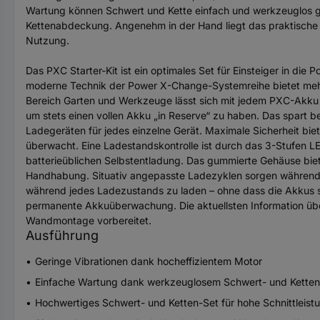
Wartung können Schwert und Kette einfach und werkzeuglos ge
Kettenabdeckung. Angenehm in der Hand liegt das praktische G
Nutzung.
Das PXC Starter-Kit ist ein optimales Set für Einsteiger in d
moderne Technik der Power X-Change-Systemreihe bietet mehr
Bereich Garten und Werkzeuge lässt sich mit jedem PXC-Akku be
um stets einen vollen Akku „in Reserve“ zu haben. Das spart 
Ladegeräten für jedes einzelne Gerät. Maximale Sicherheit bie
überwacht. Eine Ladestandskontrolle ist durch das 3-Stufen L
batterieüblichen Selbstentladung. Das gummierte Gehäuse biete
Handhabung. Situativ angepasste Ladezyklen sorgen während 
während jedes Ladezustands zu laden – ohne dass die Akkus 
permanente Akkuüberwachung. Die aktuellsten Information übe
Wandmontage vorbereitet.
Ausführung
Geringe Vibrationen dank hocheffizientem Motor
Einfache Wartung dank werkzeuglosem Schwert- und Kette
Hochwertiges Schwert- und Ketten-Set für hohe Schnittleist