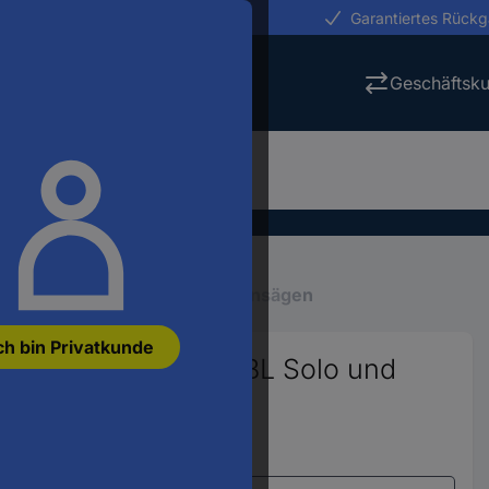
erungen in 24h
Garantiertes Rück
Geschäftsk
aum- & Heckenpflege
Kettensägen
ch bin Privatkunde
äge GE-PS 18/15 Li BL Solo und
r.:
3414146
Varianten