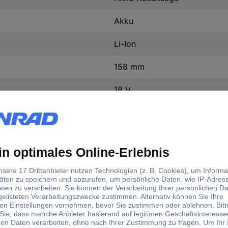
Akku
Li-Ion
158 mm
18 V
0
inkl. Akku
inkl. Ladegerät
1.11 kg
4.8 m/s
415 mm