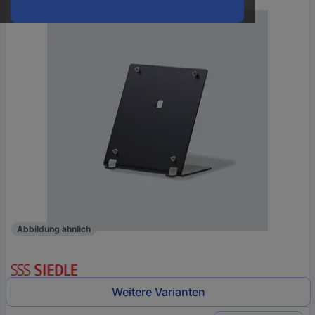
oder
eine
Hst.-
Teile-
Nr.
ein
Abbildung ähnlich
Weitere Varianten