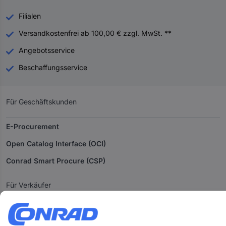
Filialen
Versandkostenfrei ab 100,00 € zzgl. MwSt. **
Angebotsservice
Beschaffungsservice
Für Geschäftskunden
E-Procurement
Open Catalog Interface (OCI)
Conrad Smart Procure (CSP)
Für Verkäufer
Für Affiliate