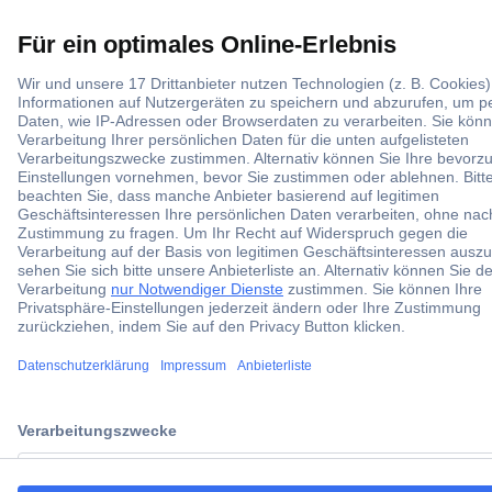
Für Lieferanten
Service
Beschaffung
Für Bildungseinrichtungen
Conrad erleben
Aktuelle Vorteilsaktionen
Geschenkkarte
ccp.user.init.failed.titl
Innovation News
e