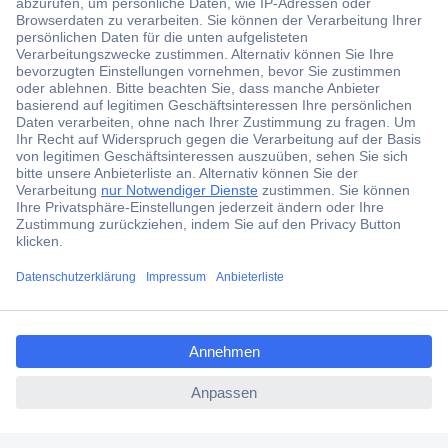
Der Conrad Newsletter
Jetzt anmelden und exklusive Aktionen,
aktuelle News und Angebote immer zuerst
erhalten.
Jetzt anmelden
ccp.user.init.failed.titl
Filialen
e
Versandkostenfrei ab 100,00 € zzgl. MwSt. **
ccp.user.init.failed
Angebotsservice
Beschaffungsservice