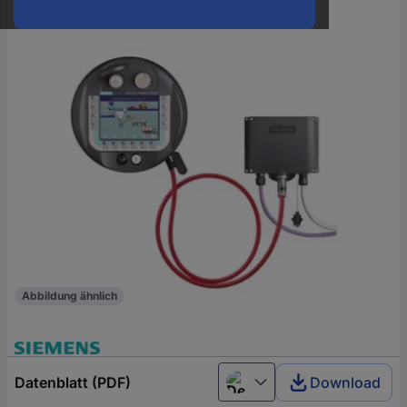
oder
eine
Hst.-
Teile-
Nr.
ein
Abbildung ähnlich
Datenblatt (PDF)
Download
Deutsch (Deutschland)