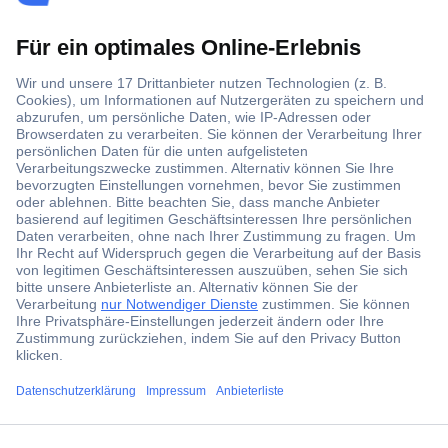
Der Conrad Newsletter
Jetzt anmelden und exklusive Aktionen,
aktuelle News und Angebote immer zuerst
erhalten.
Jetzt anmelden
Filialen
Versandkostenfrei ab 100,00 € zzgl. MwSt. **
Angebotsservice
ccp.user.init.failed.titl