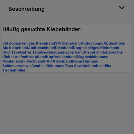
Beschreibung
Häufig gesuchte Klebebänder:
3M doppelseitiges Klebeband
3M Klebeband
Abdeckband
Abdeckfolie
Alu Klebeband
Antirutschband
Dichtband
Doppelseitiges Klebeband
Duct Tape
Gaffer Tape
Gewebeband
Isolierband
Klebefilm
Klebepunkte
Klebestreifen
Kreppband
Kupferklebeband
Magnetklebeband
Montageband
Packband
PVC Klebeband
Reparaturband
Selbstverschweißendes Klebeband
Tesa Gewebeband
tesafilm
Tischabroller