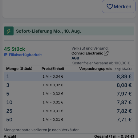
Merken
Sofort-Lieferung Mo., 10. Aug.
45 Stück
Verkauf und Versand:
Conrad Electronic
Filialverfügbarkeit
AGB
Kostenfreier Versand ab 100,00 €
Menge (Stück)
Preis/Einheit
Verpackungspreis
(zzgl. MwSt.)
1
8,39 €
1 M = 0,34 €
3
8,08 €
1 M = 0,32 €
5
7,97 €
1 M = 0,32 €
10
7,87 €
1 M = 0,31 €
25
7,82 €
1 M = 0,31 €
50
7,71 €
1 M = 0,31 €
Mengenrabatte variieren je nach Verkäufer
Anzahl
Gesamt (1 m = 0,34 €)