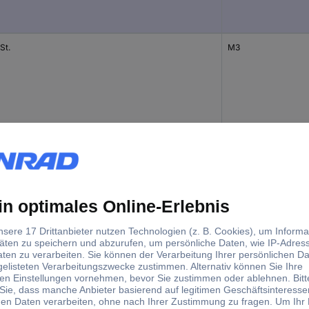
St.
M3
St.
M5
t.
M6