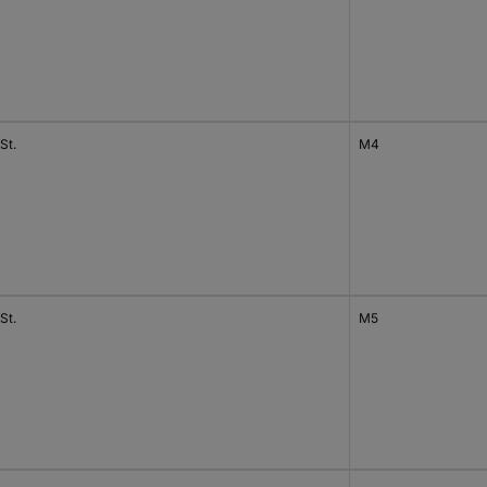
St.
M4
St.
M5