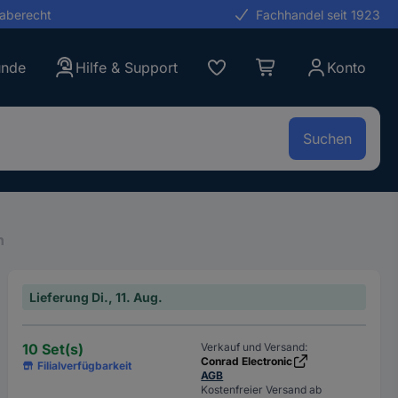
gaberecht
Fachhandel seit 1923
unde
Hilfe & Support
Konto
Suchen
n
Lieferung Di., 11. Aug.
10 Set(s)
Verkauf und Versand:
Conrad Electronic
Filialverfügbarkeit
AGB
Kostenfreier Versand ab