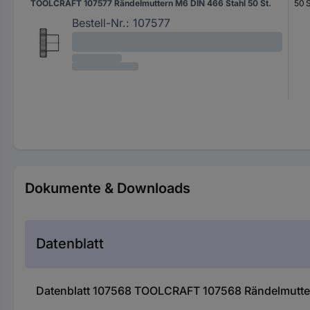
TOOLCRAFT 107577 Rändelmuttern M6 DIN 466 Stahl 50 St.
50 S
Bestell-Nr.:
107577
Dokumente & Downloads
Datenblatt
Datenblatt 107568 TOOLCRAFT 107568 Rändelmutter