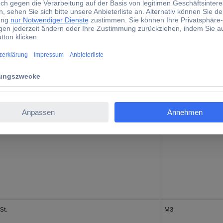
t.
M8
t.
M10
St.
M3