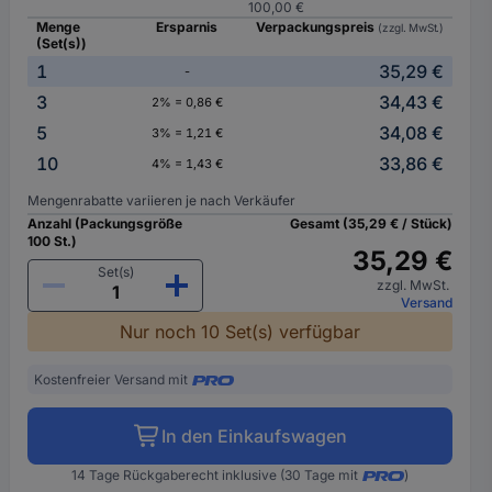
100,00 €
Menge
Ersparnis
Verpackungspreis
(zzgl. MwSt.)
(Set(s))
1
35,29 €
-
3
34,43 €
2% = 0,86 €
5
34,08 €
3% = 1,21 €
10
33,86 €
4% = 1,43 €
Mengenrabatte variieren je nach Verkäufer
Anzahl (Packungsgröße
Gesamt (35,29 € / Stück)
100 St.)
35,29 €
Set(s)
zzgl. MwSt.
Versand
Nur noch 10 Set(s) verfügbar
Kostenfreier Versand mit
In den Einkaufswagen
14 Tage Rückgaberecht inklusive (30 Tage mit
)