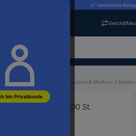
erungen in 24h
Garantiertes Rück
Geschäftsk
rial & Montagematerial
Schrauben & Muttern
Mutter
ch bin Privatkunde
M4 DIN 466 Stahl 100 St.