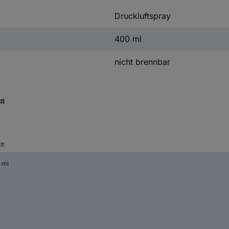
Druckluftspray
400 ml
nicht brennbar
d)
lt
 ml