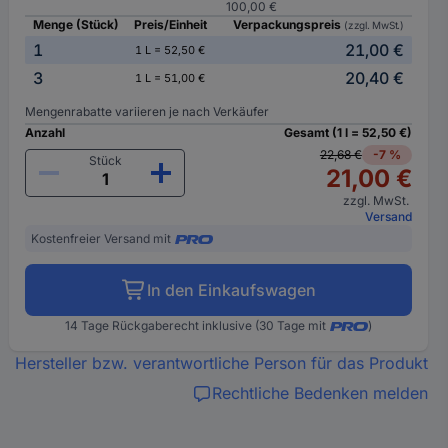
100,00 €
Menge (Stück)
Preis/Einheit
Verpackungspreis
(zzgl. MwSt.)
1
21,00 €
1 L = 52,50 €
3
20,40 €
1 L = 51,00 €
Mengenrabatte variieren je nach Verkäufer
Anzahl
Gesamt (1 l = 52,50 €)
22,68 €
-7 %
Stück
21,00 €
zzgl. MwSt.
Versand
Kostenfreier Versand mit
In den Einkaufswagen
14 Tage Rückgaberecht inklusive (30 Tage mit
)
Hersteller bzw. verantwortliche Person für das Produkt
Rechtliche Bedenken melden