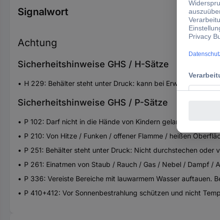
Signalwort
Achtung
Sicherheitshinweise GHS / H-Sätze
H 229: Behälter steht unter Druck: kann bei Erwärmung bers
Sicherheitshinweise GHS / P-Sätze
P 102: Darf nicht in die Hände von Kindern gelangen.
P 210: Von Hitze / Funken / offener Flamme / heißen Oberflä
P 251: Behälter steht unter Druck: Nicht durchstechen oder
P 261: Einatmen von Staub / Rauch / Gas / Nebel / Dampf / 
P 336: Vereiste Bereiche mit lauwarmem Wasser auftauen. Bet
P 410+412: Vor Sonnenbestrahlung schützen und nicht Temp