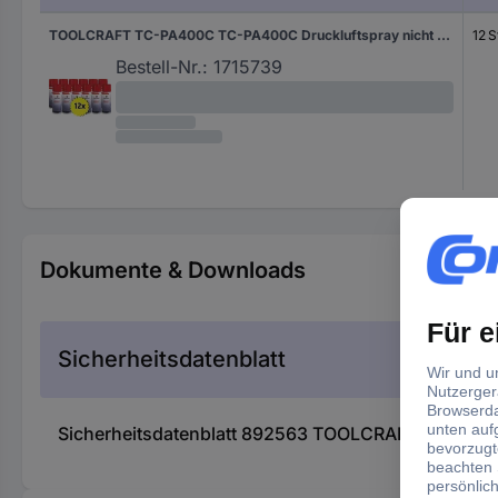
TOOLCRAFT TC-PA400C TC-PA400C Druckluftspray nicht brennbar 12 St.
12 S
Bestell-Nr.:
1715739
Dokumente & Downloads
Sicherheitsdatenblatt
Sicherheitsdatenblatt 892563 TOOLCRAFT 20793T D