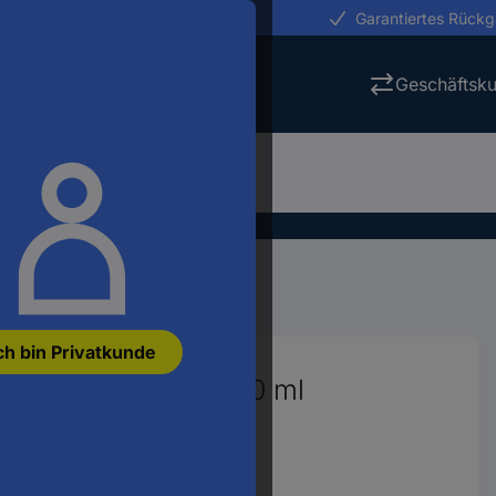
erungen in 24h
Garantiertes Rück
Geschäftsk
hmierstoffe
Druckluftsprays
ch bin Privatkunde
 nicht brennbar 400 ml