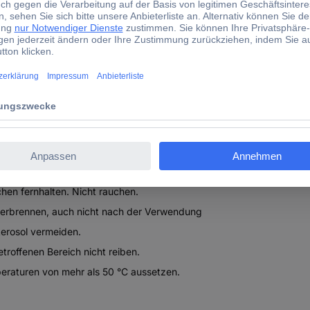
ten
chen fernhalten. Nicht rauchen.
 verbrennen, auch nicht nach der Verwendung
Aerosol vermeiden.
roffenen Bereich nicht reiben.
eraturen von mehr als 50 °C aussetzen.