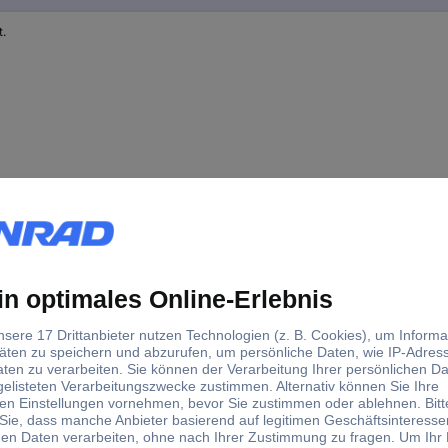
t.
ruckluftspray nicht brennbar 400 ml