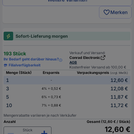
Merken
Sofort-Lieferung morgen
193 Stück
Verkauf und Versand:
Conrad Electronic
Ihr Bedarf geht darüber hinaus?
AGB
Filialverfügbarkeit
Kostenfreier Versand ab 100,00 €
Menge (Stück)
Ersparnis
Verpackungspreis
(zzgl. MwSt.)
1
12,60 €
-
3
12,08 €
4% = 0,52 €
5
11,87 €
6% = 0,73 €
10
11,72 €
7% = 0,88 €
Mengenrabatte variieren je nach Verkäufer
Anzahl
Gesamt (12,60 € / Stück)
12,60 €
Stück