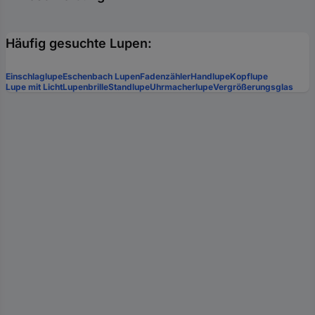
Häufig gesuchte Lupen:
Einschlaglupe
Eschenbach Lupen
Fadenzähler
Handlupe
Kopflupe
Lupe mit Licht
Lupenbrille
Standlupe
Uhrmacherlupe
Vergrößerungsglas