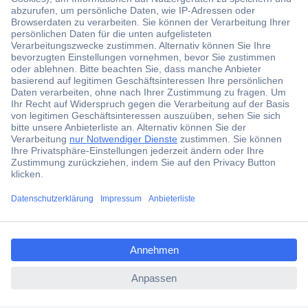
Der Conrad Newsletter
Jetzt anmelden und exklusive Aktionen,
aktuelle News und Angebote immer zuerst
erhalten.
Jetzt anmelden
ccp.user.init.failed.titl
Filialen
e
Versandkostenfrei ab 100,00 € zzgl. MwSt. **
ccp.user.init.failed
Angebotsservice
Beschaffungsservice