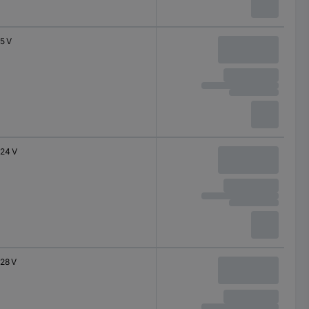
5 V
24 V
28 V