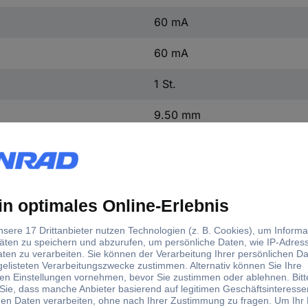
60 mA
60 mA
1 St.
9.50 mm
3.107 mm
n.rel
(Ø x L) 3.107 mm x 9.50 mm
Nein
Ja
1590314