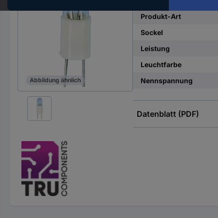
Hst.-
Teile-
Produkt-Art
Nr.
Sockel
ein
Leistung
Leuchtfarbe
Nennspannung
Abbildung ähnlich
Datenblatt (PDF)