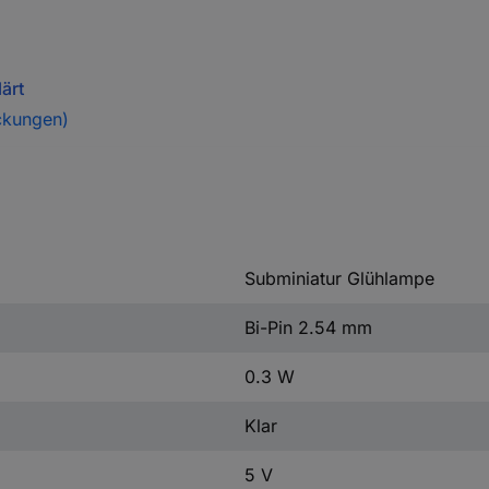
ärt
ckungen)
Subminiatur Glühlampe
Bi-Pin 2.54 mm
0.3 W
Klar
5 V