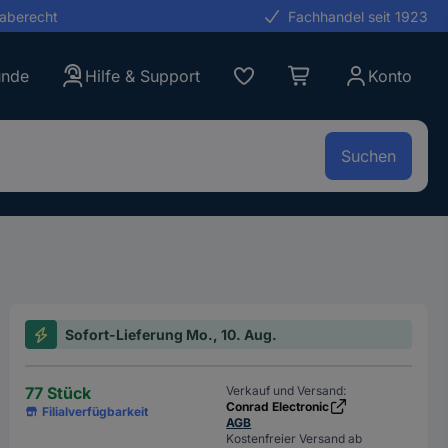
gaberecht
Fachhandel seit 1923
unde
Hilfe & Support
Konto
Suchen
Sofort-Lieferung Mo., 10. Aug.
77 Stück
Verkauf und Versand:
Conrad Electronic
Filialverfügbarkeit
AGB
Kostenfreier Versand ab