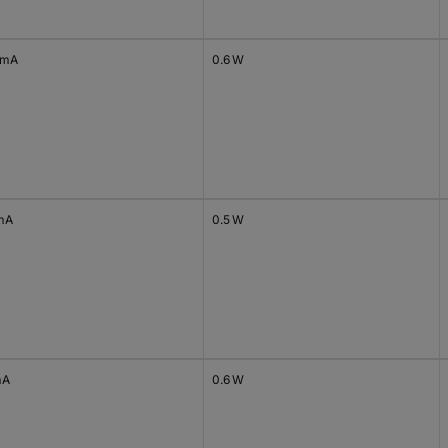
 mA
0.6 W
mA
0.5 W
mA
0.6 W