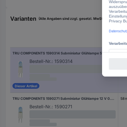
Varianten
(Alle Angaben sind zzgl. gesetzl. MwSt., zzgl. Versan
Nen
TRU COMPONENTS 1590314 Subminiatur Glühlampe 5 V 0.3 W Bi-Pin 2.54 mm Klar 1 St.
60 
Bestell-Nr.:
1590314
Dieser Artikel
TRU COMPONENTS 1590271 Subminiatur Glühlampe 12 V 0.7 W Bi-Pin 2.54 mm Klar 1 St.
58 
Bestell-Nr.:
1590271