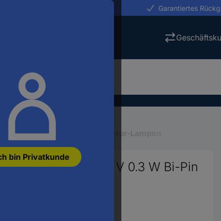
erungen in 24h
Garantiertes Rück
Geschäftsk
einleuchtmittel
Micro-, Miniatur-Lampen
ch bin Privatkunde
atur Glühlampe 5 V 0.3 W Bi-Pin
anzeigen