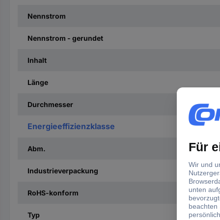
Nennstrom
Nennstrom - gerundet
Inhalt
Länge
Durchmesser
Energieeffizienzklasse
Abm.
Industrieverpackung
RoHS-konform
Typ