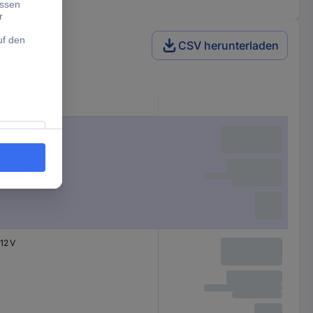
CSV herunterladen
Nennspannung
5 V
12 V