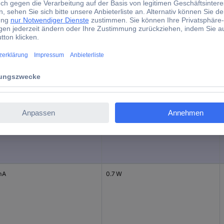
d)
nstrom - gerundet
Leistung
mA
0.3 W
mA
0.7 W