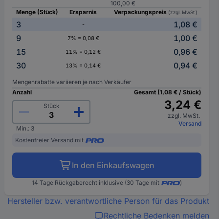
100,00 €
Menge (Stück)
Ersparnis
Verpackungspreis
(zzgl. MwSt.)
3
1,08 €
-
9
1,00 €
7% = 0,08 €
15
0,96 €
11% = 0,12 €
30
0,94 €
13% = 0,14 €
Mengenrabatte variieren je nach Verkäufer
Anzahl
Gesamt (1,08 € / Stück)
3,24 €
Stück
zzgl. MwSt.
Versand
Min.: 3
Kostenfreier Versand mit
In den Einkaufswagen
14 Tage Rückgaberecht inklusive (30 Tage mit
)
Hersteller bzw. verantwortliche Person für das Produkt
Rechtliche Bedenken melden