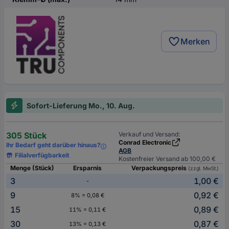
Merken
Sofort-Lieferung Mo., 10. Aug.
305 Stück
Verkauf und Versand:
Conrad Electronic
Ihr Bedarf geht darüber hinaus?
AGB
Filialverfügbarkeit
Kostenfreier Versand ab 100,00 €
Menge (Stück)
Ersparnis
Verpackungspreis
(zzgl. MwSt.)
3
1,00 €
-
9
0,92 €
8% = 0,08 €
15
0,89 €
11% = 0,11 €
30
0,87 €
13% = 0,13 €