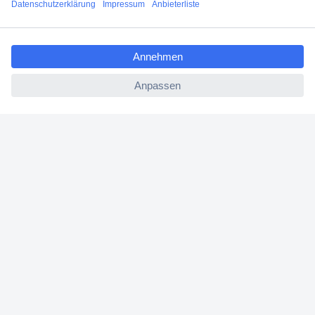
Angebotsservice
ccp.user.init.failed.titl
Beschaffungsservice
e
ccp.user.init.failed
Für Geschäftskunden
E-Procurement
Open Catalog Interface (OCI)
Conrad Smart Procure (CSP)
Für Verkäufer
Für Affiliate
Für Lieferanten