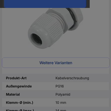
oder
eine
Hst.-
Teile-
Nr.
ein
Weitere Varianten
Produkt-Art
Kabelverschraubung
Außengewinde
PG16
Material
Polyamid
Klemm-Ø (min.)
10 mm
Klemm-Ø (max.)
14 mm