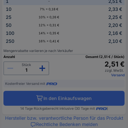
1
2,51 €
-
10
2,33 €
7% = 0,18 €
25
2,25 €
10% = 0,26 €
50
2,20 €
12% = 0,31 €
100
2,16 €
14% = 0,35 €
250
2,10 €
16% = 0,41 €
Mengenrabatte variieren je nach Verkäufer
Anzahl
Gesamt (2,51 € / Stück)
2,51 €
Stück
zzgl. MwSt.
Versand
Kostenfreier Versand mit
In den Einkaufswagen
14 Tage Rückgaberecht inklusive (30 Tage mit
)
Hersteller bzw. verantwortliche Person für das Produkt
Rechtliche Bedenken melden