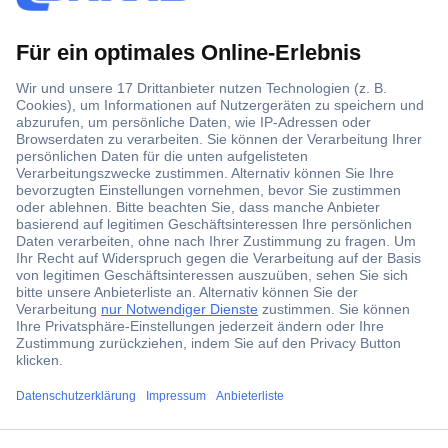
Der Conrad Newsletter
Jetzt anmelden und exklusive Aktionen,
aktuelle News und Angebote immer zuerst
erhalten.
Jetzt anmelden
Filialen
Versandkostenfrei ab 100,00 € zzgl. MwSt. **
Angebotsservice
ccp.user.init.failed.titl