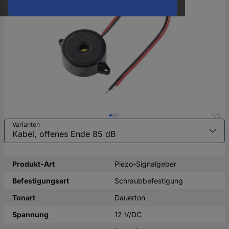
oder
eine
Hst.-
Teile-
Nr.
ein
1/3
Varianten
Produkt-Art
Piezo-Signalgeber
Befestigungsart
Schraubbefestigung
Tonart
Dauerton
Spannung
12 V/DC