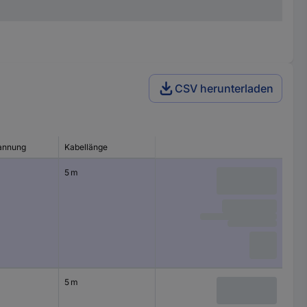
CSV herunterladen
annung
Kabellänge
5 m
5 m