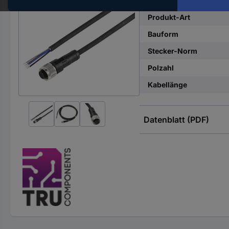
Hst.-
Teile-
Produkt-Art
Nr.
Bauform
ein
Stecker-Norm
Polzahl
Kabellänge
Datenblatt (PDF)