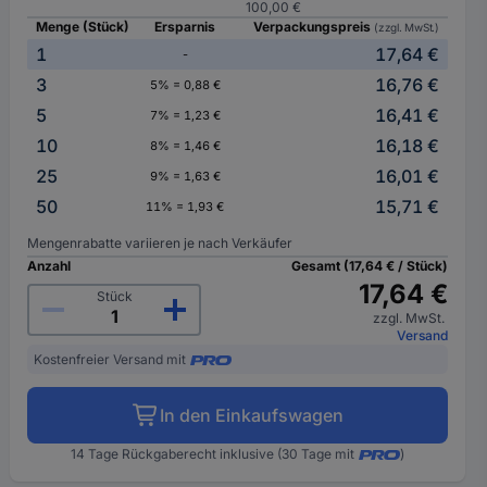
100,00 €
Menge (Stück)
Ersparnis
Verpackungspreis
(zzgl. MwSt.)
1
17,64 €
-
3
16,76 €
5% = 0,88 €
5
16,41 €
7% = 1,23 €
10
16,18 €
8% = 1,46 €
25
16,01 €
9% = 1,63 €
50
15,71 €
11% = 1,93 €
Mengenrabatte variieren je nach Verkäufer
Anzahl
Gesamt (17,64 € / Stück)
17,64 €
Stück
zzgl. MwSt.
Versand
Kostenfreier Versand mit
In den Einkaufswagen
14 Tage Rückgaberecht inklusive (30 Tage mit
)