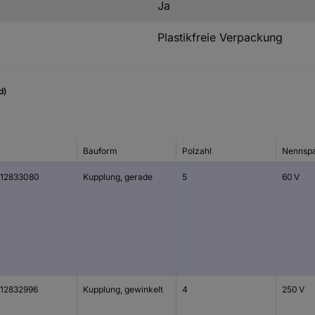
Ja
Plastikfreie Verpackung
d)
Bauform
Polzahl
Nennsp
12833080
Kupplung, gerade
5
60 V
12832996
Kupplung, gewinkelt
4
250 V