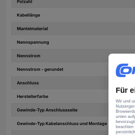
Polzahl
Kabellänge
Mantelmaterial
Nennspannung
Nennstrom
Nennstrom - gerundet
Anschluss
Herstellerfarbe
Gewinde-Typ Anschlussseite
Gewinde-Typ Kabelanschluss und Montage