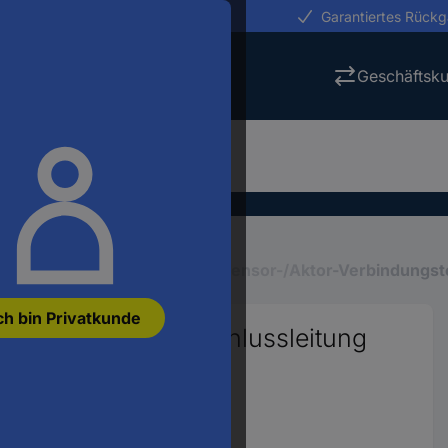
erungen in 24h
Garantiertes Rück
Geschäftsk
Industriesteckverbinder
Sensor-/Aktor-Verbindungst
ch bin Privatkunde
sor-/Aktor-Anschlussleitung
ensoren: 5 1 St.
08270
 anzeigen