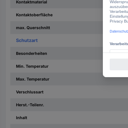
Kontaktmaterial
Kontaktoberfläche
max. Querschnitt
Schutzart
Besonderheiten
Min. Temperatur
Max. Temperatur
Verschlussart
Herst.-Teilenr.
Inhalt