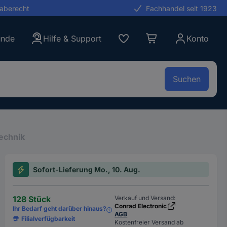
gaberecht
Fachhandel seit 1923
unde
Hilfe & Support
Konto
Suchen
echnik
Sofort-Lieferung Mo., 10. Aug.
128 Stück
Verkauf und Versand:
Conrad Electronic
Ihr Bedarf geht darüber hinaus?
AGB
Filialverfügbarkeit
Kostenfreier Versand ab