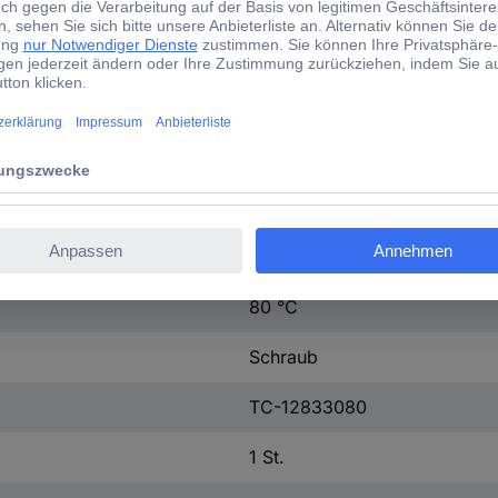
Kupferlegierung
Kupferlegierung vergoldet
0.34 mm²
IP67
Ethernet
-25 °C
80 °C
Schraub
TC-12833080
1 St.