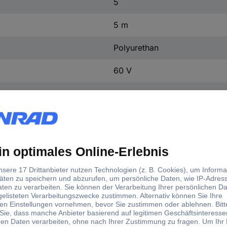
5
5 m
Polyurethan
60 V
4 A
4 A
Kabel, offenes Ende
Schwarz
M12
M12