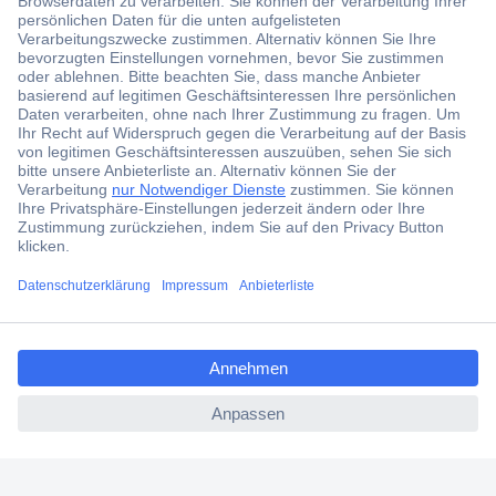
Der Conrad Newsletter
Jetzt anmelden und exklusive Aktionen,
aktuelle News und Angebote immer zuerst
erhalten.
Jetzt anmelden
Filialen
Versandkostenfrei ab 100,00 € zzgl. MwSt. **
ccp.user.init.failed.titl
Angebotsservice
e
Beschaffungsservice
ccp.user.init.failed
Für Geschäftskunden