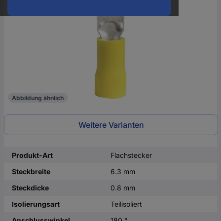
oder
eine
Hst.-
Teile-
Nr.
ein
Abbildung ähnlich
Weitere Varianten
Produkt-Art
Flachstecker
Steckbreite
6.3 mm
Steckdicke
0.8 mm
Isolierungsart
Teilisoliert
Anschlusswinkel
180 °