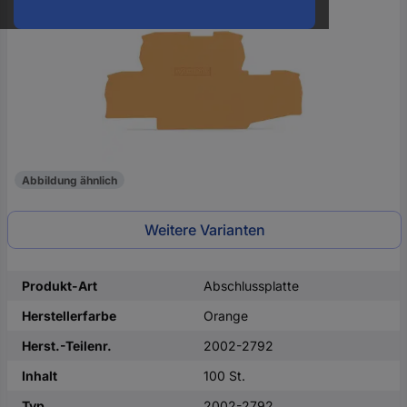
oder
eine
Hst.-
Teile-
Nr.
ein
Abbildung ähnlich
Weitere Varianten
Produkt-Art
Abschlussplatte
Herstellerfarbe
Orange
Herst.-Teilenr.
2002-2792
Inhalt
100 St.
Typ
2002-2792