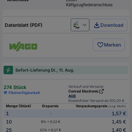
Käfigzugfederanschluss
Datenblatt (PDF)
Download
Deutsch (Deutschland)
Merken
Sofort-Lieferung Di., 11. Aug.
274 Stück
Verkauf und Versand:
Conrad Electronic
Filialverfügbarkeit
AGB
Kostenfreier Versand ab 100,00 €
Menge (Stück)
Ersparnis
Verpackungspreis
(zzgl. MwSt.)
1
1,57 €
-
10
1,45 €
8% = 0,12 €
25
1,40 €
11% = 0,17 €