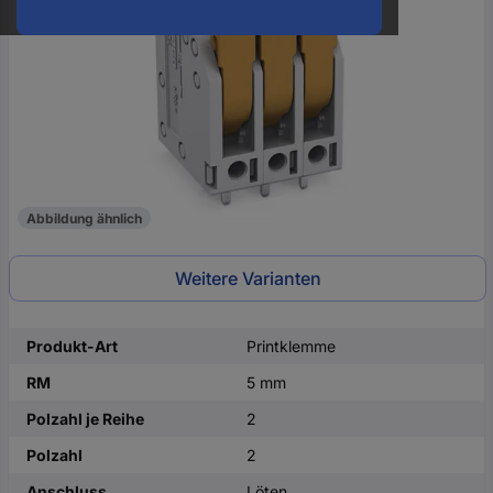
oder
eine
Hst.-
Teile-
Nr.
ein
Abbildung ähnlich
Weitere Varianten
Produkt-Art
Printklemme
RM
5 mm
Polzahl je Reihe
2
Polzahl
2
Anschluss
Löten