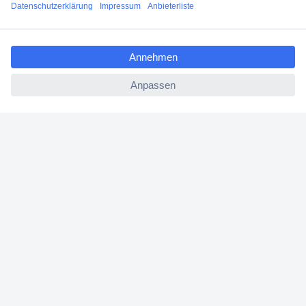
Angebotsservice
ccp.user.init.failed.titl
Beschaffungsservice
e
ccp.user.init.failed
Für Geschäftskunden
E-Procurement
Open Catalog Interface (OCI)
Conrad Smart Procure (CSP)
Für Verkäufer
Für Affiliate
Für Lieferanten