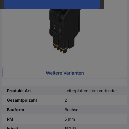
oder
eine
Hst.-
Teile-
Nr.
ein
Weitere Varianten
Produkt-Art
Leiterplattensteckverbinder
Gesamtpolzahl
2
Bauform
Buchse
RM
5 mm
Inhalt
150 St.