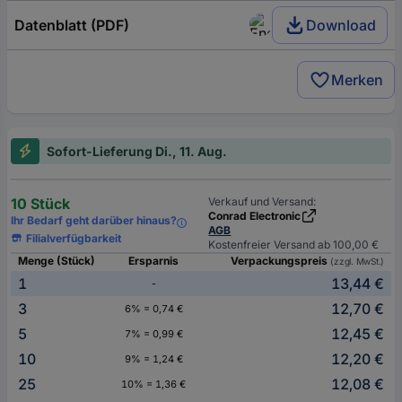
Datenblatt (PDF)
Download
Merken
Sofort-Lieferung Di., 11. Aug.
10 Stück
Verkauf und Versand:
Conrad Electronic
Ihr Bedarf geht darüber hinaus?
AGB
Filialverfügbarkeit
Kostenfreier Versand ab 100,00 €
Menge (Stück)
Ersparnis
Verpackungspreis
(zzgl. MwSt.)
1
13,44 €
-
3
12,70 €
6% = 0,74 €
5
12,45 €
7% = 0,99 €
10
12,20 €
9% = 1,24 €
25
12,08 €
10% = 1,36 €