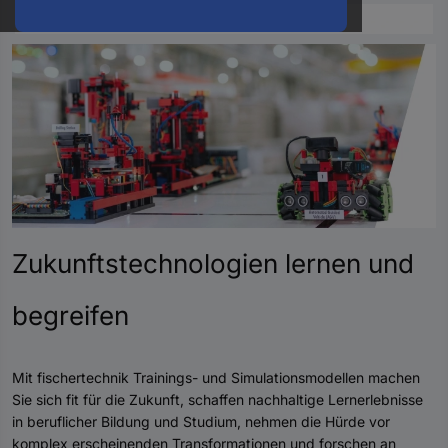
oder
eine
Hst.-
Teile-
Nr.
ein
Zukunftstechnologien lernen und
begreifen
Mit fischertechnik Trainings- und Simulationsmodellen machen
Sie sich fit für die Zukunft, schaffen nachhaltige Lernerlebnisse
in beruflicher Bildung und Studium, nehmen die Hürde vor
komplex erscheinenden Transformationen und forschen an