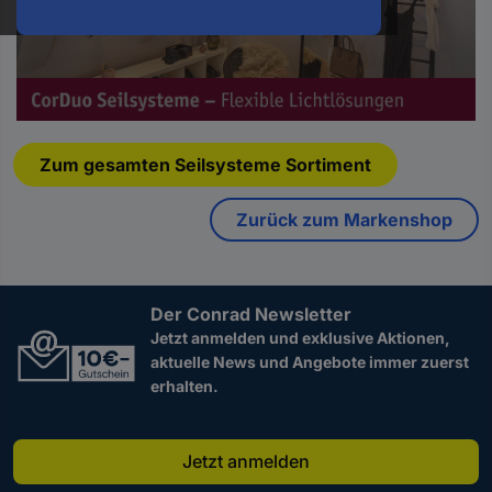
oder
eine
Hst.-
Teile-
Nr.
ein
0
Sekunden
Zum gesamten Seilsysteme Sortiment
von
0
Sekunden
Zurück zum Markenshop
Der Conrad Newsletter
Jetzt anmelden und exklusive Aktionen,
aktuelle News und Angebote immer zuerst
erhalten.
Jetzt anmelden