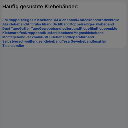
Häufig gesuchte Klebebänder:
3M doppelseitiges Klebeband
3M Klebeband
Abdeckband
Abdeckfolie
Alu Klebeband
Antirutschband
Dichtband
Doppelseitiges Klebeband
Duct Tape
Gaffer Tape
Gewebeband
Isolierband
Klebefilm
Klebepunkte
Klebestreifen
Kreppband
Kupferklebeband
Magnetklebeband
Montageband
Packband
PVC Klebeband
Reparaturband
Selbstverschweißendes Klebeband
Tesa Gewebeband
tesafilm
Tischabroller